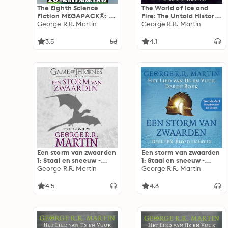
The Eighth Science
The World of Ice and
Fiction MEGAPACK®: 25
Fire: The Untold History
Modern and Classic
George R.R. Martin
of Westeros and the
George R.R. Martin
Stories
Game of Thrones
3.5
4.1
Een storm van zwaarden
Een storm van zwaarden
1: Staal en sneeuw -
1: Staal en sneeuw -
Eerste deel: Het lied van
George R.R. Martin
Tweede deel: Het lied
George R.R. Martin
IJs en Vuur
van IJs en Vuur
4.5
4.6