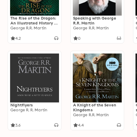
The Rise of the Dragon:
Speaking with George
An Illustrated History of
R.R. Martin
the Targaryen Dynasty
George R.R. Martin
George R.R. Martin
4.2
0
Nightflyers
A Knight of the Seven
George R. R. Martin
Kingdoms
George R.R. Martin
3.6
4.4