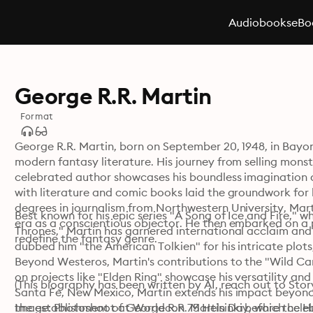
Audiobooks
eBo
George R.R. Martin
Format
George R.R. Martin, born on September 20, 1948, in Bayonn
modern fantasy literature. His journey from selling monst
celebrated author showcases his boundless imagination an
with literature and comic books laid the groundwork for h
degrees in journalism from Northwestern University, Mar
Best known for his epic series "A Song of Ice and Fire," 
era as a conscientious objector. He then embarked on a p
Thrones," Martin has garnered international acclaim and 
redefine the fantasy genre.
dubbed him "the American Tolkien" for his intricate plots
Beyond Westeros, Martin's contributions to the "Wild Card
on projects like "Elden Ring" showcase his versatility and 
(This biography has been written by AI, reach out to Story
Santa Fe, New Mexico, Martin extends his impact beyond 
the establishment of George R.R. Martin Day, which celebr
Image: Photoshoot at Worldcon 75 Helsinki before the 