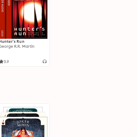
Hunter’s Run
George R.R. Martin
3.9