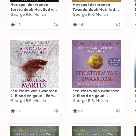
Het spel der tronen -
Het spel der tronen -
Eerste deel: Het lied van
Tweede deel: Het lied
ijs en vuur
George R.R. Martin
van IJs en Vuur
George R.R. Martin
4.2
4.6
Een storm van zwaarden
Een storm van zwaarden
2: Bloed en goud - Eerste
2: Bloed en goud -
deel: Het lied van IJs en
George R.R. Martin
Tweede deel: Het lied
George R.R. Martin
Vuur
van IJs en Vuur
4.7
4.7