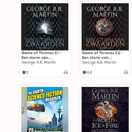
Game of Thrones 3.1 -
Game of Thrones 3.2 -
Een storm van
Een storm van
zwaarden: Staal en
George R.R. Martin
zwaarden: Bloed en
George R.R. Martin
sneeuw
goud
5
4.8