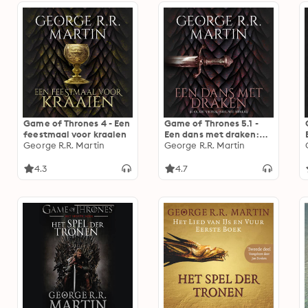
Game of Thrones 4 - Een
Game of Thrones 5.1 -
feestmaal voor kraaien
Een dans met draken:
George R.R. Martin
Oude vetes, nieuwe
George R.R. Martin
strijd
4.3
4.7