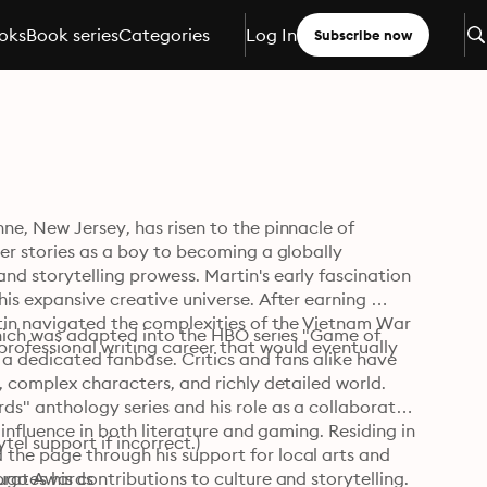
oks
Book series
Categories
Log In
Subscribe now
e, New Jersey, has risen to the pinnacle of 
er stories as a boy to becoming a globally 
d storytelling prowess. Martin's early fascination 
is expansive creative universe. After earning 
tin navigated the complexities of the Vietnam War 
which was adapted into the HBO series "Game of 
rofessional writing career that would eventually 
a dedicated fanbase. Critics and fans alike have 
, complex characters, and richly detailed world. 
s" anthology series and his role as a collaborator 
influence in both literature and gaming. Residing in 
tel support if incorrect.)
the page through his support for local arts and 
ates his contributions to culture and storytelling.
Hugo Awards