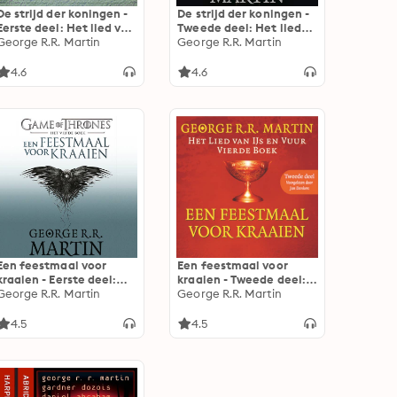
De strijd der koningen -
De strijd der koningen -
Eerste deel: Het lied van
Tweede deel: Het lied
IJs en Vuur
George R.R. Martin
van IJs en Vuur
George R.R. Martin
4.6
4.6
Een feestmaal voor
Een feestmaal voor
kraaien - Eerste deel:
kraaien - Tweede deel:
Het lied van IJs en Vuur
George R.R. Martin
Het lied van IJs en Vuur
George R.R. Martin
4.5
4.5