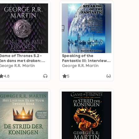
Game of Thrones 5.2 -
Speaking of the
Een dans met draken:
Fantastic III: Interviews
Zwaarden tegen draken
George R.R. Martin
with Science Fiction
George R.R. Martin
Writers
4.8
5