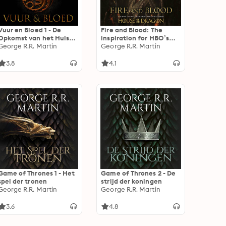
Vuur en Bloed 1 - De
Fire and Blood: The
Opkomst van het Huis
inspiration for HBO’s
Targaryen
George R.R. Martin
House of the Dragon
George R.R. Martin
3.8
4.1
Game of Thrones 1 - Het
Game of Thrones 2 - De
spel der tronen
strijd der koningen
George R.R. Martin
George R.R. Martin
3.6
4.8