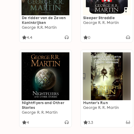
De ridder van de Zeven
Sleeper Straddle
Koninkrijken
George R. R. Martin
George R.R. Martin
4.4
0
Nightflyers and Other
Hunter's Run
Stories
George R. R. Martin
George R. R. Martin
4
3.3