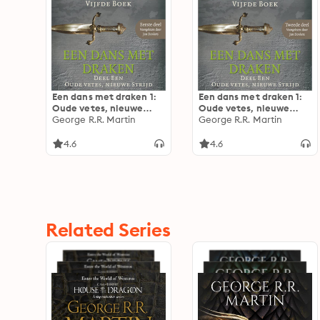
Een dans met draken 1:
Een dans met draken 1:
Oude vetes, nieuwe
Oude vetes, nieuwe
strijd - Eerste deel: Het
George R.R. Martin
strijd - Tweede deel: Het
George R.R. Martin
lied van IJs en Vuur
lied van IJs en Vuur
4.6
4.6
Related Series