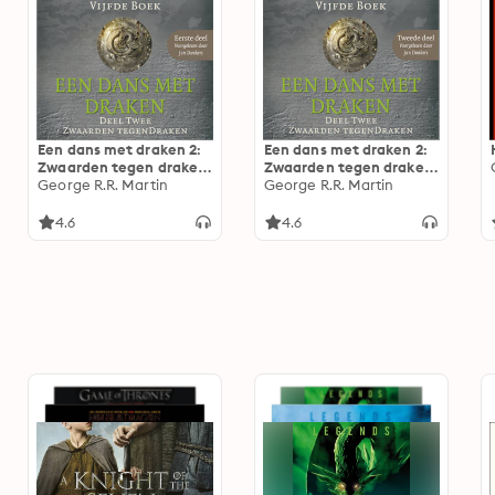
Een dans met draken 2:
Een dans met draken 2:
Zwaarden tegen draken
Zwaarden tegen draken
- Eerste deel: Het lied
George R.R. Martin
- Tweede deel: Het lied
George R.R. Martin
van IJs en Vuur
van IJs en Vuur
4.6
4.6