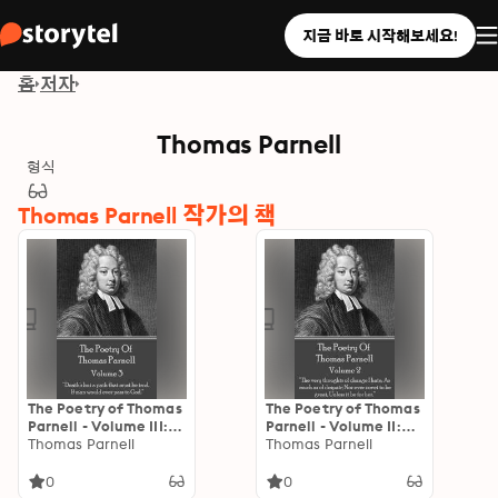
지금 바로 시작해보세요!
홈
저자
Thomas Parnell
형식
Thomas Parnell 작가의 책
The Poetry of Thomas
The Poetry of Thomas
Parnell - Volume III:
Parnell - Volume II:
“Death's but a path
Thomas Parnell
“The very thoughts of
Thomas Parnell
that must be trod, If
change I hate, As
man would ever pass
much as of despair;
0
0
to God.”
Nor ever covet to be