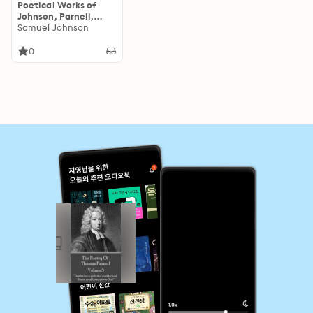
Poetical Works of
Johnson, Parnell,
Gray, and Smollett:
Samuel Johnson
Enriched edition.
With Memoirs,
0
Critical Dissertations,
and Explanatory
Notes