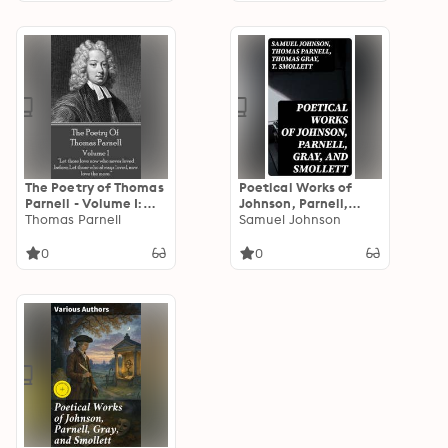
great, Unless it be for
her.”
The Poetry of Thomas
Poetical Works of
Parnell - Volume I:
Johnson, Parnell,
“Let those love now
Thomas Parnell
Gray, and Smollett:
Samuel Johnson
who never loved
With Memoirs,
before; Let those who
Critical Dissertations,
0
0
always loved, now
and Explanatory
love the more.”
Notes