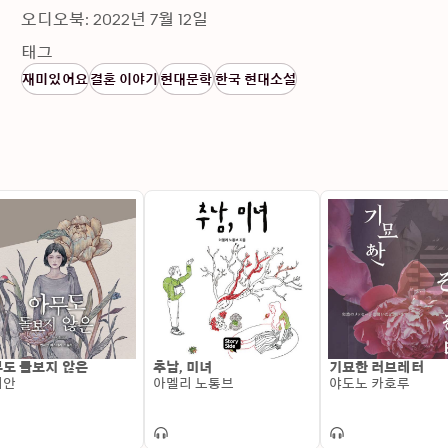
오디오북: 2022년 7월 12일
태그
재미있어요
결혼 이야기
현대문학
한국 현대소설
도 돌보지 않은
추남, 미녀
기묘한 러브레터
지안
아멜리 노통브
야도노 카호루