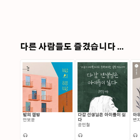
다른 사람들도 즐겼습니다 ...
밤의 행방
다감 선생님은 아이들이 싫
아무
안보윤
다
변
공민철