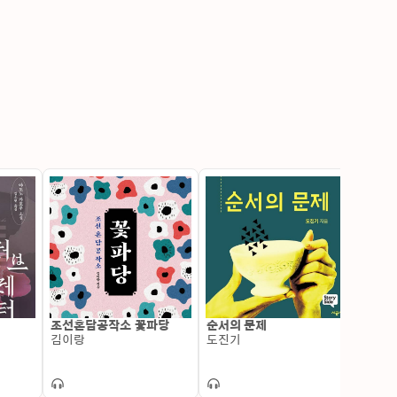
조선혼담공작소 꽃파당
순서의 문제
소금
김이랑
도진기
조선