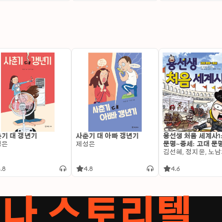
기 대 갱년기
사춘기 대 아빠 갱년기
용선생 처음 세계사1
성은
제성은
문명~중세: 고대 문
.8
4.8
4.6
서나 스토리텔