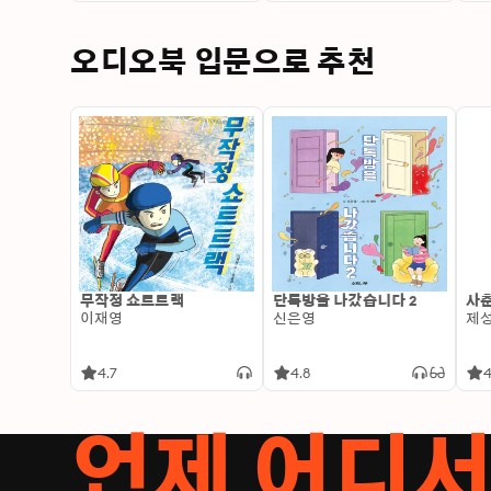
오디오북 입문으로 추천
무작정 쇼트트랙
단톡방을 나갔습니다 2
사춘
이재영
신은영
제
4.7
4.8
4
언제 어디