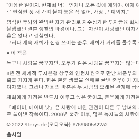
“이상한 일이지. 한재희 너는 언제나 모든 것에 예외야. 이제 
루 한심한 짓 해 가며 붙여 놓은 적 없어. 가장 큰 예외지.”
명석한 두뇌와 완벽한 자기 관리로 자수성가한 투자금융 회사의
불행했던 결혼 생활의 파경이다. 그는 자신이 사랑했던 여자가
혼은 없다고 결심한다.

그러나 계속 재희가 신경 쓰이는 준우. 재희가 거리를 둘수록 
● 이 책은
누구나 사랑을 꿈꾸지만, 모두가 같은 사랑을 꿈꾸지는 않는다
8년 전 세계적 투자은행 상무와 인턴사원으로 만난 서준우와 
뢰를 가지게 된다. 짧은 결혼 생활을 실패로 끝낸 준우에게 
여자였다. 그러나 재희의 파혼은 두 사람의 오래된 관계에 
재희에게 가정은 반드시 이루고 싶은 꿈이고, 준우에게 가정은
『메이비, 메이비 낫』은 사랑에 대한 관점이 다른 두 남녀의
로 풀어낸 작품이다. 2008년 출간 이후, 많은 독자들의 사랑에
© 2022 Storyside (오디오북): 9789180562232
출시일