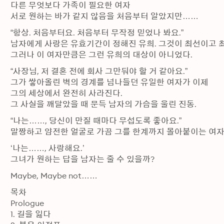
다른 무엇보다 가족이 필요한 여자

서로 원하는 바가 같지 않음을 처음부터 알았지만……
“항상. 처음부터요. 처음부터 무작정 믿었나 봐요.”

남자에게 사랑은 유효기간이 정해진 유희. 그것이 최선이고 최
그러나 이 여자만큼은 그런 유희의 대상이 아니었다.
“사장님, 저 결혼 전에 회사 그만둬야 할 거 같아요.”

그가 쌓아올린 벽의 경계를 넘나들던 유일한 여자가 이제

그의 세상에서 완전히 사라진다.

그 사실을 깨달았을 때 문득 남자의 가슴을 울린 진동.
“나는……, 당신이 만질 때마다 무섭도록 좋아요.”

말짱하고 얌전한 얼굴로 가끔 그를 한계까지 몰아붙이는 여자
‘나는……, 사랑해요.’

그녀가 원하는 답을 남자는 줄 수 있을까?
Maybe, Maybe not……
목차

Prologue

1. 길을 잃다
