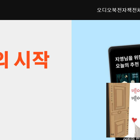
오디오북
전자책
전
의 시작