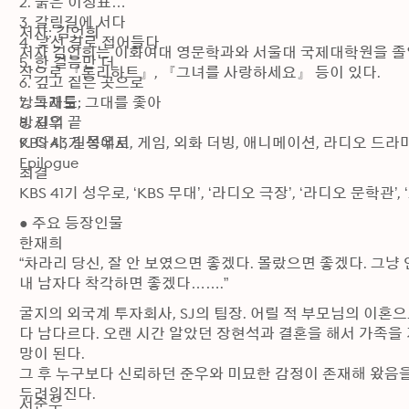
2. 붉은 이정표

3. 갈림길에 서다

저자: 김언희

4. 낯선 길로 접어들다

저자 김언희는 이화여대 영문학과와 서울대 국제대학원을 졸업
5. 한 걸음만 더

작으로 『론리하트』, 『그녀를 사랑하세요』 등이 있다.
6. 깊고 짙은 곳으로

7. 그래도, 그대를 좇아

낭독자들: 

8. 길의 끝

방시우

9. 다시, 길목에서

KBS 43기 성우로, 게임, 외화 더빙, 애니메이션, 라디오 드
Epilogue
최결

KBS 41기 성우로, ‘KBS 무대’, ‘라디오 극장’, ‘라디오 문
● 주요 등장인물

한재희

“차라리 당신, 잘 안 보였으면 좋겠다. 몰랐으면 좋겠다. 그냥
내 남자다 착각하면 좋겠다…….”
굴지의 외국계 투자회사, SJ의 팀장. 어릴 적 부모님의 이
다 남다르다. 오랜 시간 알았던 장현석과 결혼을 해서 가족을
망이 된다.

그 후 누구보다 신뢰하던 준우와 미묘한 감정이 존재해 왔음을
두려워진다.
서준우
