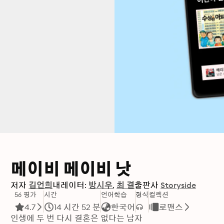
메이비 메이비 낫
저자
김언희
내레이터:
방시우
최 결
출판사
Storyside
56 평가
시간
언어학습
형식
컬렉션
4.7
14 시간 52 분
한국어
로맨스
인생에 두 번 다시 결혼은 없다는 남자
