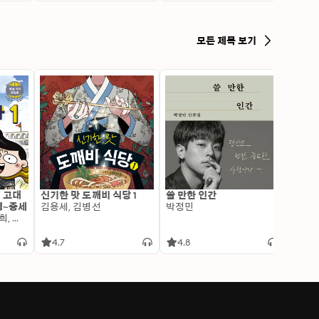
모든 제목 보기
: 고대
신기한 맛 도깨비 식당 1
쓸 만한 인간
변신 
명~중세
김용세, 김병선
박정민
이알찬
김선혜, 정지윤, 노남희, 뭉선생, 윤효식, 이우일, 김선빈, 사회평론 역사연구소
4.7
4.8
4.6