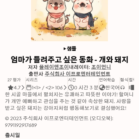
샘플
엄마가 들려주고 싶은 동화 - 개와 돼지
저자
플레이앤조이
내레이터:
조이언니
출판사
주식회사 이프로엔터테인먼트
27 평가
시리즈
시간
언어학습
형식
컬렉
4.7
1<1> / <2> 106
0 시간 3 분
한국어
한 시골 마을에서 펼쳐지는 유쾌하고 따뜻한 이야기! 할머니
가 개만 예뻐하고 관심을 주는 것 같아 속상한 돼지. 사랑을 
받고 싶은 돼지는 강아지처럼 행동해보기로 결심했어요!
© 2023 주식회사 이프로엔터테인먼트 (오디오북): 
9791192917689
출시일