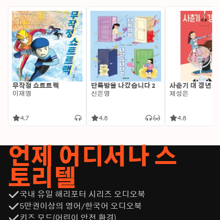
무작정 쇼트트랙
단톡방을 나갔습니다 2
사춘기 대 갱년기
이재영
신은영
제성은
4.7
4.8
4.8
언제 어디서나 스
토리텔
국내 유일 해리포터 시리즈 오디오북
5만권이상의 영어/한국어 오디오북
키즈 모드(어린이 안전 환경)