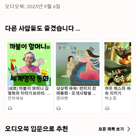
오디오북: 2023년 9월 6일
다른 사람들도 즐겼습니다 ...
[세트] 까불이 할머니 김
상상력 쑥쑥! 판타지 전
여우 맥스의 좌충
영옥의 이야기보따리: 명
래동화 - 오색사탕을 먹
속 지키기
작동화 50선
언어세상
은 콩쥐
정미현
박소정
오디오북 입문으로 추천
모든 제목 보기