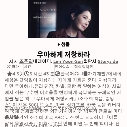
샘플
우아하게 저항하라
저자
조주희
내레이터:
Lim Yoon-Sun
출판사
Storyside
27 평가
시간
언어학습
형식
컬렉션
4.5
5 시간 43 분
한국어
자기계발/에세이
세상은 끊임없이 저항하는 자에게 기회를 준다. 저항하라, 
다만 우아하게.유리 천장, 차별, 모함 등 일하는 여성이 사회
에서 겪는 무수한 어려움을 현명하게 극복하는 구체적인 지
침을 담은 책, 『우아하게 저항하라』(조주희 지음, 중앙북
스). 이 책은 30여 년 동안 미국, 싱가포르, 한국 등을 커버하
© 2020 Storyside (오디오북): 9789152136508
며 국제 정세를 전하는 외신기자이자 전 방위적 글로벌 미디
어 전문가인 조주희 미국 ABC 뉴스 한국 지국장이 『아름
출시일
답게 욕망하라』 이후로 10년 만에 펴낸 두 번째 책이다. 전
오디오북: 2020년 11월 26일