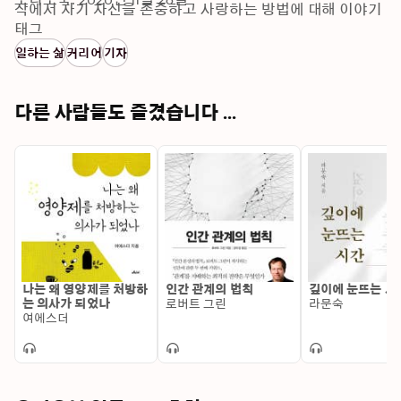
작에서 자기 자신을 존중하고 사랑하는 방법에 대해 이야기
했던 저자는 이번 책을 통해 자신의 분야에서 열심히 일하고
태그
자 하는 사람들에게 늘 보이지 않는 선(선입견, 편견, 개인적 
일하는 삶
커리어
기자
잣대 등)을 제시하며 가능성을 시험하는 사회에서 자기 자신
을 지키고, 원하는 것을 당당하게 요구하고 이끌어낼 수 있
는 구체적인 지침을 전한다. 목차Prologue 우리는 모두 아
다른 사람들도 즐겼습니다 ...
름다운 레지스탕스다Chapter 1. ‘선’을 넘나든다는 것ㆍ 여
성 기자로 산다는 것ㆍ 정색하기보다 웃으며 대응하라ㆍ 영
악한 타협으로 장기전을 노려라ㆍ 흑과 백이 아닌 회색지대
를 찾아라ㆍ 미투 운동을 바라보며Chapter 2. 나만의 소프
트웨어, 내공을 길러라ㆍ 나의 성장을 가로막는 유리천장을 
깨라ㆍ 웃으며 먼저 다가가기ㆍ 여성성을 활용하라ㆍ 일터
에서의 애교는 미덕이 아니다ㆍ 플러스 옵션은 내가 만든다
ㆍ 워킹맘에게 진정으로 필요한 것ㆍ Why not? 안 되는 건 
없다ㆍ 나는 나의 팬이 되어야 한다Chapter 3. 경쟁하기보
나는 왜 영양제를 처방하
인간 관계의 법칙
깊이에 눈뜨는 시
다 아름답게 연대하라ㆍ 누군가의 워크맘이 될 수 있다면ㆍ 
는 의사가 되었나
로버트 그린
라문숙
여에스더
가르치며 배우다ㆍ 우연을 인연으로 만드는 힘ㆍ 지속가능
한 관계를 쌓아라ㆍ 스몰토크로 거리를 좁혀라ㆍ 인생을 밝
히는 가장 아름다운 네트워킹Chapter 4. 세계 속의 나, 변
화와 성장을 거듭하라ㆍ 내가 보는 세상이 전부가 아니다ㆍ 