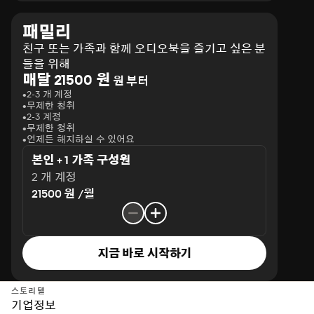
유, 즉 내공을 길러야 하며, 이것이 바로 ‘우아한 저항’이라 
말한다. 이에 어떤 상황에서도 쉽게 분노하거나 싸우기보다
패밀리
는 유연하고 우아하게 저항하여 결국 자신이 원하는 목표를 
친구 또는 가족과 함께 오디오북을 즐기고 싶은 분
이뤄가는 과정을 소개한다. 여성으로서 다른 문화, 다른 성
들을 위해
별 사이를 줄타기하며 밸런스를 맞추는 법, 사회와 가정에서 
매달 21500 원
원 부터
그리고 이익집단에서 현명하게 대응하며 영민하게 살아가
2-3 개 계정
는 법, 나를 사랑하는 만큼 주변을 돌아보고 사랑하며 연대
무제한 청취
하는 법을 비롯해 글로벌 시대에 어떤 마음가짐으로 변화할 
2-3 계정
미래에 대처할 것인지에 대해서도 담아냈다. 또한 세계를 휩
무제한 청취
언제든 해지하실 수 있어요
쓴 ‘미투 운동’에 대한 여성 외신기자로서의 입장, 한국의 워
킹맘을 위해 마련되어야 할 사회적 제도에 대해서도 구체적
본인 + 1 가족 구성원
인 목소리를 내는 등 한국사회에서 여성으로 살아가며 누구
2 개 계정
나 느꼈을 고충에 대한 깊이 있는 생각과 대안도 제시한다. 
21500 원 /월
아름다운 레지스탕스를 위한 10가지 저항의 프로세스 저자
는 역사가 끊임없는 저항을 통해 방향을 수없이 틀고 명맥을 
이어가며, 그 수많은 저항이 없었다면 현재 우리가 의식조차 
하지 않고 누리는 권리와 행복 역시 없었을 것이라 이야기한
지금 바로 시작하기
다. 특히 여성의 지위와 역할은 과거에 비해 크게 변화했고, 
현재도 계속 발전하고 있다. 그러나 예전처럼 노골적인 차별
스토리텔
이 아닐지라도 무의식적이고 교묘한 차별과 속박은 여전하
기업정보