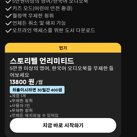
5만권이상의 영어/한국어 오디오북
등 주로 ‘여권 신장’과 ‘저널리즘의 미래’에 관한 주제로 국제
키즈 모드(어린이 안전 환경)
회의를 진행하는 모더레이터로 활동 중이다.1999년 미국 
월정액 무제한 청취
MDDC 뉴스기관 독자적인 조사 보도상, 2007년 그레이시 
언제든 취소 및 해지 가능
어워드 우수 다큐멘터리상, 2007년 올해의 여성상을 수상
오프라인 액세스를 위한 도서 다운로드
했다. 2009년 제30회 에미상 브레이킹 뉴스 스토리 부문 최
종 후보에 오르기도 했다. 2012년 제8회 한국참언론인대상 
해외언론부문을 수상했다. ABC 뉴스에서 전 세계 7명 있는 
인기
글로벌 디지털 기자로 발탁돼 한국을 포함한 아시아 전체를 
담당하고 있으며, 전 세계에서 클릭 수가 가장 많은 뉴스 웹
스토리텔 언리미티드
사이트 abcnews.com을 통해 온에어로 그가 뉴스를 전달하
5만권 이상의 영어, 한국어 오디오북을 무제한 들
는 모습을 볼 수 있다. 저서로 『아름답게 욕망하라』가 있
어보세요
다.낭독자: 임윤선CJ E&M 8기 성우로서, ‘괴짜가족’, ‘나루
13800 원
/월
토’, ‘신비아파트’, ‘명탐정 코난’, ‘요괴워치’, ‘테니스 왕자’ 등 
처음이시라면 30일간 400원
다수의 애니메이션에 출연했으며, 삽입곡을 부르기도 했다.
계정 1개
출판사 서평:어떤 상황에서도 대응할 수 있는 ‘유연함’의 다
무제한 청취
른 말? ‘우아한 저항’미국 방송사의 특파원 겸 지국장으로 현
사용자 1인
무제한 청취
장에서 뛰며 마주쳤던 사회적 모순과 차별을 극복해온 저자
언제든 해지하실 수 있어요
는 사회에서 저마다의 역할을 하는 여성들에게 불합리한 선
지금 바로 시작하기
을 끊임없이 제시하는 사회에 적절히 대응하기 위해서는 무
엇보다 어떤 상황에서도 당황하지 않고 대응할 수 있는 여