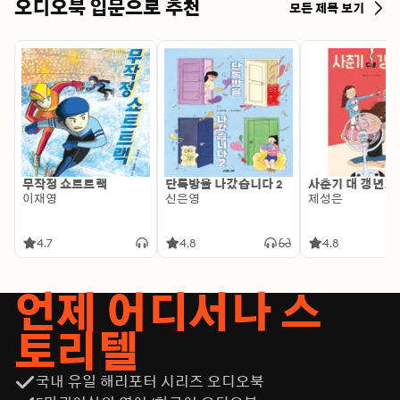
오만과 편견을 버려라 ㆍ 세계인의 눈으로 세상을 보는 법ㆍ 
오디오북 입문으로 추천
모든 제목 보기
자기주장을 두려워 말라ㆍ 내가 하는 일을 남이 알게 하라ㆍ 
눈빛이 가진 힘을 이용하라ㆍ 미래는 준비하는 사람의 것이
다Chapter 5. 일과 삶의 밸런스를 지켜라ㆍ 어떻게 삶의 균
형을 유지할 수 있을까ㆍ 나를 늘 설레게 하는 열정 ㆍ 죽음
과 불운, 그 모든 삶의 리듬 속에서ㆍ 나이가 든다는 것은, 성
장한다는 것이다ㆍ 백발의 기자를 꿈꾸며저자: 조주희현 미
국 ABC 뉴스 한국 지국장. 30여 년 동안 미국, 싱가포르, 한
국 등을 커버하며 국제 정세를 전하는 외신기자이자 전 방위
적 글로벌 미디어 전문가.이화여자대학교 정치외교학과 1학
무작정 쇼트트랙
단톡방을 나갔습니다 2
사춘기 대 갱년기
년을 마치고, 워싱턴 D.C.로 유학길을 떠나 조지타운 대학에
이재영
신은영
제성은
서 국제정치외교학 학사와 석사학위를 받았다. CNN 서울
에서 통역사로 활동하고 CBS 워싱턴 D.C. 지국에서 인턴십
4.7
4.8
4.8
을 거쳤다. 석사학위를 받은 후 ABN(아시아비즈니스뉴스)
에서 일했고, 1999년부터 워싱턴포스트 서울 특파원과 ABC 
언제 어디서나 스
뉴스 한국 지국장을 겸임했다. KBS에서 시사보도 프로그램 
을 진행했고, 연세대에서 신문방송학과 강사로 활동, 2013
토리텔
년 서울대학교에서 내한한 에릭 슈미트 구글 회장과 ‘어떻게 
미래를 준비할지’에 대한 주제로 대담을 나눴다. 2013년부
터 2015년까지 파리 OECD에서 포럼을 진행하고, 2016년부
국내 유일 해리포터 시리즈 오디오북
터 서울에서 열린 아시안 리더십 컨퍼런스에서 진행을 맡는 