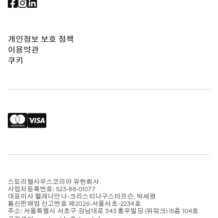
개인정보 보호 정책
이용약관
쿠키
스토리텔사우스코리아 유한회사
사업자등록번호: 523-88-01077
대표이사 헬레나안나-크리스티나구스타프슨, 박세령
통신판매업 신고번호 제2026-서울서초-2234호
주소: 서울특별시 서초구 강남대로 343 홍우빌딩 (위워크) 15층 104호