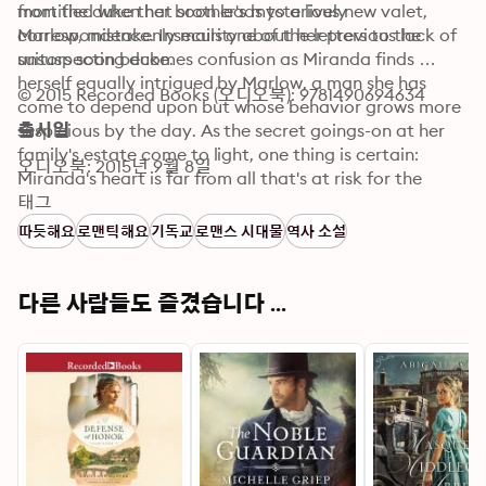
mortified when her brother's mysterious new valet, 
from the duke that soon leads to a lively 
Marlow, mistakenly mails one of the letters to the 
correspondence. Insecurity about her previous lack of 
unsuspecting duke.
suitors soon becomes confusion as Miranda finds 
herself equally intrigued by Marlow, a man she has 
© 2015 Recorded Books (오디오북): 9781490694634
come to depend upon but whose behavior grows more 
suspicious by the day. As the secret goings-on at her 
출시일
family's estate come to light, one thing is certain: 
오디오북: 2015년 9월 8일
Miranda's heart is far from all that's at risk for the 
Hawthornes and those they love.
태그
따듯해요
로맨틱해요
기독교
로맨스 시대물
역사 소설
다른 사람들도 즐겼습니다 ...