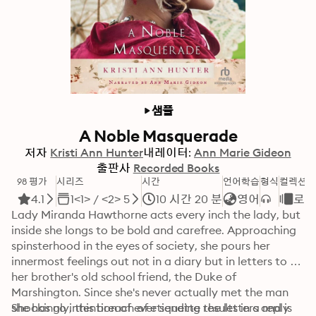
샘플
A Noble Masquerade
저자
Kristi Ann Hunter
내레이터:
Ann Marie Gideon
출판사
Recorded Books
98 평가
시리즈
시간
언어학습
형식
컬렉션
4.1
1<1> / <2> 5
10 시간 20 분
영어
로맨
Lady Miranda Hawthorne acts every inch the lady, but 
inside she longs to be bold and carefree. Approaching 
spinsterhood in the eyes of society, she pours her 
innermost feelings out not in a diary but in letters to 
her brother's old school friend, the Duke of 
Marshington. Since she's never actually met the man 
she has no intention of ever sending the letters and is 
Shockingly, this breach of etiquette results in a reply 