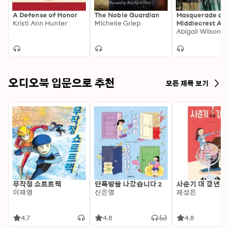
A Defense of Honor
The Noble Guardian
Masquerade at
Kristi Ann Hunter
Michelle Griep
Middlecrest Ab
Regency Roma
Abigail Wilson
오디오북 입문으로 추천
모든 제목 보기
무작정 쇼트트랙
단톡방을 나갔습니다 2
사춘기 대 갱년기
이재영
신은영
제성은
4.7
4.8
4.8