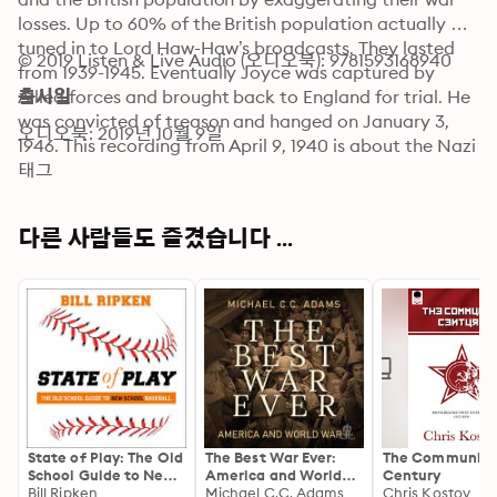
losses. Up to 60% of the British population actually 
tuned in to Lord Haw-Haw’s broadcasts. They lasted 
© 2019 Listen & Live Audio (오디오북): 9781593168940
from 1939-1945. Eventually Joyce was captured by 
Allied forces and brought back to England for trial. He 
출시일
was convicted of treason and hanged on January 3, 
오디오북: 2019년 10월 9일
1946. This recording from April 9, 1940 is about the Nazi 
invasion of Denmark and Norway.
태그
다른 사람들도 즐겼습니다 ...
State of Play: The Old
The Best War Ever:
The Communist
School Guide to New
America and World
Century
School Baseball
Bill Ripken
War II
Michael C.C. Adams
Chris Kostov