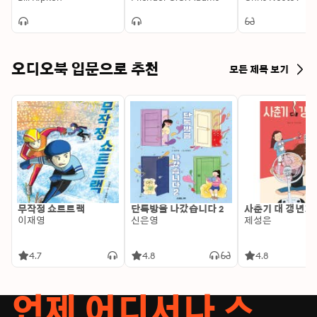
오디오북 입문으로 추천
모든 제목 보기
무작정 쇼트트랙
단톡방을 나갔습니다 2
사춘기 대 갱년기
이재영
신은영
제성은
4.7
4.8
4.8
언제 어디서나 스