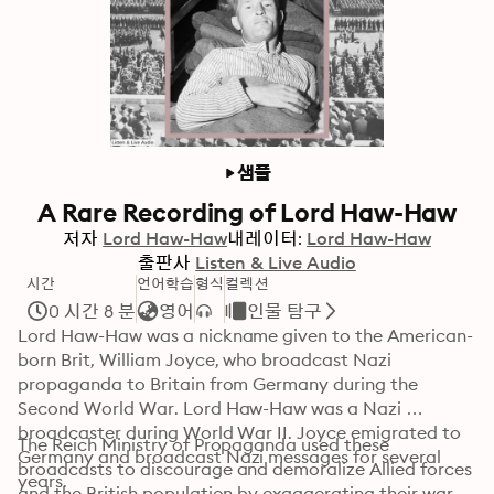
샘플
A Rare Recording of Lord Haw-Haw
저자
Lord Haw-Haw
내레이터:
Lord Haw-Haw
출판사
Listen & Live Audio
시간
언어학습
형식
컬렉션
0 시간 8 분
영어
인물 탐구
Lord Haw-Haw was a nickname given to the American-
born Brit, William Joyce, who broadcast Nazi 
propaganda to Britain from Germany during the 
Second World War. Lord Haw-Haw was a Nazi 
broadcaster during World War II. Joyce emigrated to 
The Reich Ministry of Propaganda used these 
Germany and broadcast Nazi messages for several 
broadcasts to discourage and demoralize Allied forces 
years. 
and the British population by exaggerating their war 