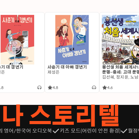
기 대 갱년기
사춘기 대 아빠 갱년기
용선생 처음 세계사1
성은
제성은
문명~중세: 고대 문
.8
4.8
4.6
서나 스토리텔
의 영어/한국어 오디오북
키즈 모드(어린이 안전 환경)
월정