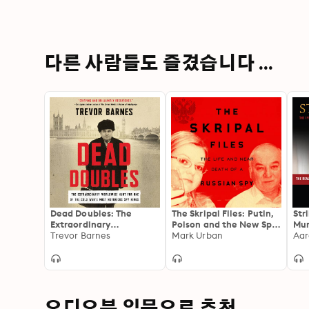
다른 사람들도 즐겼습니다 ...
Dead Doubles: The
The Skripal Files: Putin,
Str
Extraordinary
Poison and the New Spy
Mun
Worldwide Hunt for One
Trevor Barnes
War
Mark Urban
Mas
Aar
of the Cold War's Most
Dea
Notorious Spy Rings: The
Extraordinary
Worldwide Hunt for One
of the Cold War’s Most
Notorious Spy Rings
오디오북 입문으로 추천