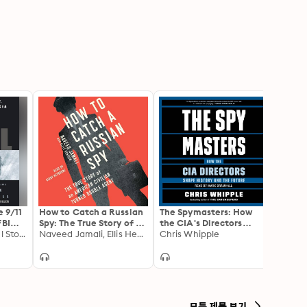
e 9/11
How to Catch a Russian
The Spymasters: How
The D
FBI
Spy: The True Story of an
the CIA's Directors
Assist
Stop it
John Miller, Michael Stone
American Civilian
Naveed Jamali, Ellis Henican
Shape History and
Chris Whipple
Hoove
Paul L
Turned Self-taught
Guard the Future
Double Agent
모든 제목 보기