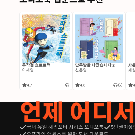
무작정 쇼트트랙
단톡방을 나갔습니다 2
사춘
이재영
신은영
제
4.7
4.8
4
언제 어디
국내 유일 해리포터 시리즈 오디오북
5만권이상
오프라인 액세스를 위한 도서 다운로드