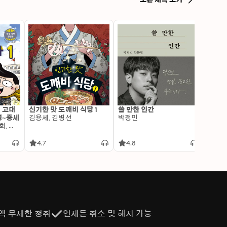
: 고대
신기한 맛 도깨비 식당 1
쓸 만한 인간
변신 
명~중세
김용세, 김병선
박정민
이알찬
김선혜, 정지윤, 노남희, 뭉선생, 윤효식, 이우일, 김선빈, 사회평론 역사연구소
4.7
4.8
4.6
액 무제한 청취
언제든 취소 및 해지 가능