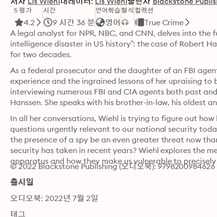
저자
Lis Wiehl
내레이터:
Lis Wiehl
출판사
Blackstone Publi
5 평가
시간
언어학습
형식
컬렉션
4.2
9 시간 36 분
영어
True Crime
A legal analyst for NPR, NBC, and CNN, delves into the f
intelligence disaster in US history”: the case of Robert
for two decades.
As a federal prosecutor and the daughter of an FBI agent,
experience and the ingrained lessons of her upraising to 
interviewing numerous FBI and CIA agents both past and pr
Hanssen. She speaks with his brother-in-law, his oldest an
In all her conversations, Wiehl is trying to figure out ho
questions urgently relevant to our national security tod
the presence of a spy be an even greater threat now tha
security has taken in recent years? Wiehl explores the me
apparatus and how they make us vulnerable to precisely t
© 2022 Blackstone Publishing (오디오북): 9798200984626
출시일
오디오북: 2022년 7월 2일
태그