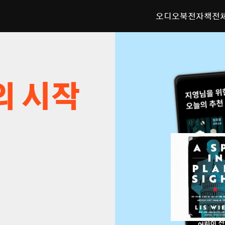
오디오북
전자책
전
의 시작