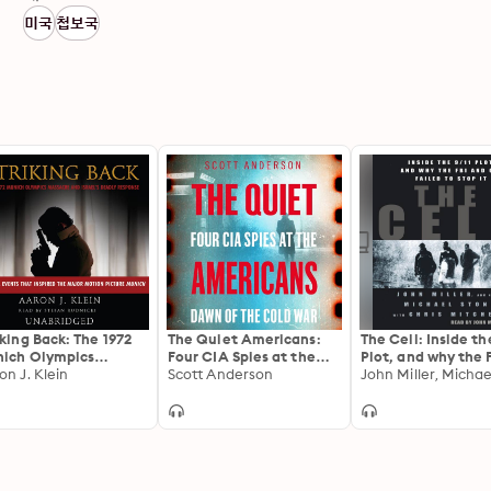
미국
첩보국
iking Back: The 1972
The Quiet Americans:
The Cell: Inside th
ich Olympics
Four CIA Spies at the
Plot, and why the 
sacre and Israel’s
on J. Klein
Dawn of the Cold War—
Scott Anderson
and CIA Failed to 
dly Response
A Tragedy in Three Acts:
Four CIA Spies at the
Dawn of the Cold War -
A Tragedy in Three Acts