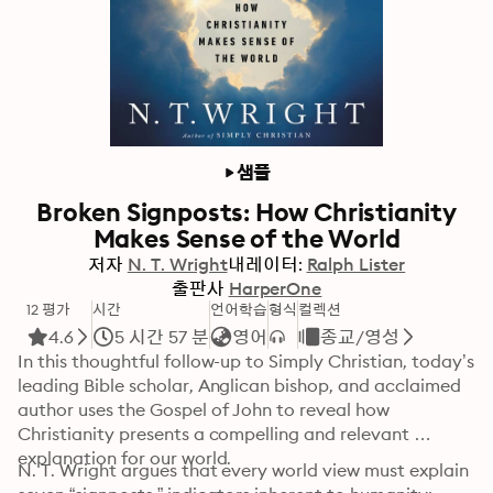
샘플
Broken Signposts: How Christianity
Makes Sense of the World
저자
N. T. Wright
내레이터:
Ralph Lister
출판사
HarperOne
12 평가
시간
언어학습
형식
컬렉션
4.6
5 시간 57 분
영어
종교/영성
In this thoughtful follow-up to Simply Christian, today’s 
leading Bible scholar, Anglican bishop, and acclaimed 
author uses the Gospel of John to reveal how 
Christianity presents a compelling and relevant 
explanation for our world.
N. T. Wright argues that every world view must explain 