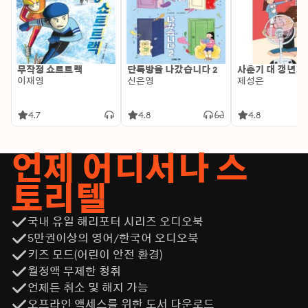
무작정 쇼트트랙
단톡방을 나갔습니다 2
사춘기 대 갱년기
이재영
신은영
제성은
4.7
4.8
4.8
언제 어디서나 스
토리텔
국내 유일 해리포터 시리즈 오디오북
5만권이상의 영어/한국어 오디오북
키즈 모드(어린이 안전 환경)
월정액 무제한 청취
언제든 취소 및 해지 가능
오프라인 액세스를 위한 도서 다운로드