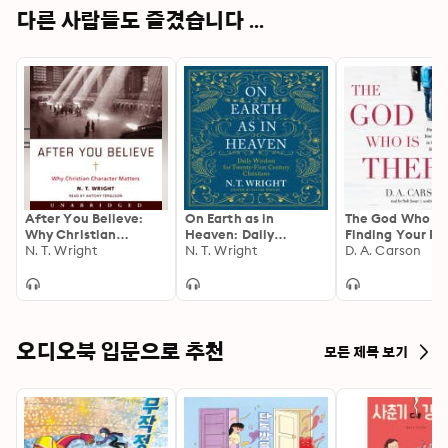
다른 사람들도 즐겼습니다 ...
After You Believe:
On Earth as in
The God Who Is 
Why Christian
Heaven: Daily
Finding Your Pla
Character Matters
N. T. Wright
Wisdom for Twenty-
N. T. Wright
God’s Story
D. A. Carson
First Century
Christians
오디오북 입문으로 추천
모든 제목 보기