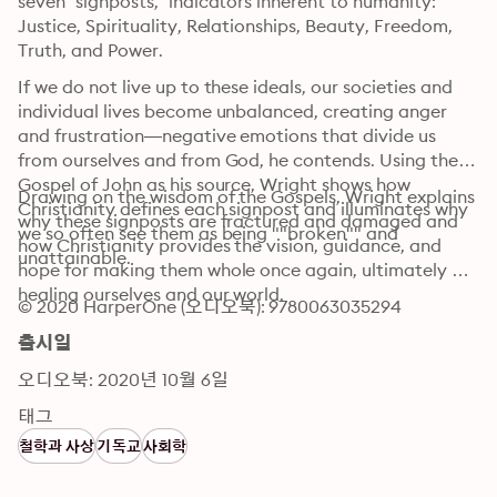
seven “signposts,” indicators inherent to humanity: 
Justice, Spirituality, Relationships, Beauty, Freedom, 
Truth, and Power. 
If we do not live up to these ideals, our societies and 
individual lives become unbalanced, creating anger 
and frustration—negative emotions that divide us 
from ourselves and from God, he contends. Using the 
Gospel of John as his source, Wright shows how 
Drawing on the wisdom of the Gospels, Wright explains 
Christianity defines each signpost and illuminates why 
why these signposts are fractured and damaged and 
we so often see them as being ""broken"" and 
how Christianity provides the vision, guidance, and 
unattainable. 
hope for making them whole once again, ultimately 
healing ourselves and our world.
© 2020 HarperOne (오디오북): 9780063035294
출시일
오디오북: 2020년 10월 6일
태그
철학과 사상
기독교
사회학