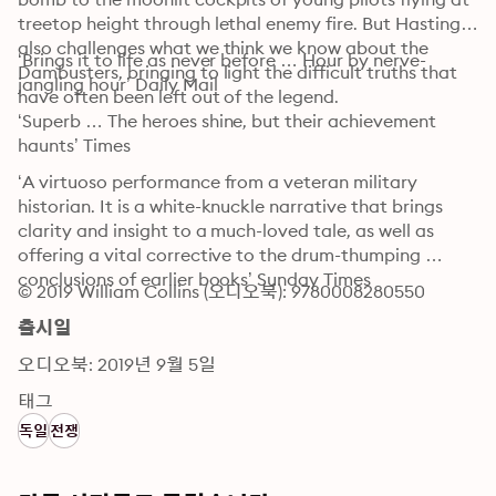
treetop height through lethal enemy fire. But Hastings 
also challenges what we think we know about the 
‘Brings it to life as never before … Hour by nerve-
Dambusters, bringing to light the difficult truths that 
jangling hour’ Daily Mail 
have often been left out of the legend.
‘Superb … The heroes shine, but their achievement 
haunts’ Times
‘A virtuoso performance from a veteran military 
historian. It is a white-knuckle narrative that brings 
clarity and insight to a much-loved tale, as well as 
offering a vital corrective to the drum-thumping 
conclusions of earlier books’ Sunday Times
© 2019 William Collins (오디오북): 9780008280550
출시일
오디오북: 2019년 9월 5일
태그
독일
전쟁