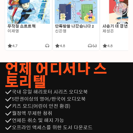
무작정 쇼트트랙
단톡방을 나갔습니다 2
사춘기 대 갱년기
이재영
신은영
제성은
4.7
4.8
4.8
언제 어디서나 스
토리텔
국내 유일 해리포터 시리즈 오디오북
5만권이상의 영어/한국어 오디오북
키즈 모드(어린이 안전 환경)
월정액 무제한 청취
언제든 취소 및 해지 가능
오프라인 액세스를 위한 도서 다운로드