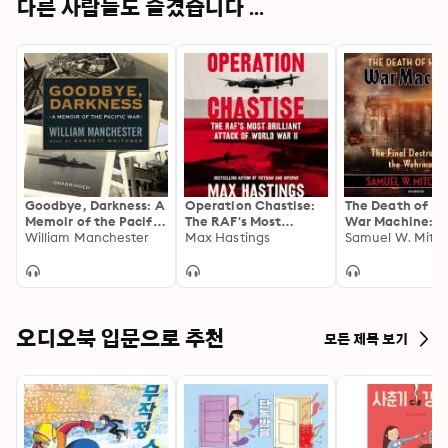
다른 사람들도 즐겼습니다 ...
Goodbye, Darkness: A
Operation Chastise:
The Death of Hit
Memoir of the Pacific
The RAF's Most
War Machine: T
War
William Manchester
Brilliant Attack of
Max Hastings
Final Destructio
Samuel W. Mitch
World War II
the Wehrmacht
오디오북 입문으로 추천
모든 제목 보기