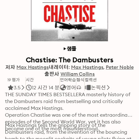
샘플
Chastise: The Dambusters
저자
Max Hastings
내레이터:
Max Hastings
Peter Noble
출판사
William Collins
19 평가
시간
언어학습
형식
컬렉션
3.5
12 시간 14 분
영어
논픽션
THE SUNDAY TIMES BESTSELLERA masterly history of 
the Dambusters raid from bestselling and critically 
acclaimed Max Hastings.

Operation Chastise was one of the most extraordinary 
episodes of the Second World War, yet it has also 
Max Hastings tells the gripping story of the 
become one of the most misunderstood.
Dambusters raid, from the invention of the bouncing 
bomb to the moonlit cockpits of young pilots flying at 