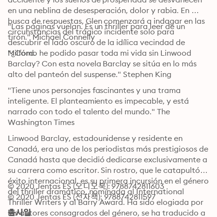
en una neblina de desesperación, dolor y rabia. En 
busca de respuestas, Glen comenzará a indagar en las 
"Las páginas vuelan. Es un thriller para leer de un 
circunstancias del trágico incidente solo para 
tirón." Michael Connelly
descubrir el lado oscuro de la idílica vecindad de 
"¿Cómo he podido pasar toda mi vida sin Linwood 
Milford. 
Barclay? Con esta novela Barclay se sitúa en lo más 
alto del panteón del suspense." Stephen King 
"Tiene unos personajes fascinantes y una trama 
inteligente. El planteamiento es impecable, y está 
narrado con todo el talento del mundo." The 
Washington Times
Linwood Barclay, estadounidense y residente en 
Canadá, era uno de los periodistas más prestigiosos de 
Canadá hasta que decidió dedicarse exclusivamente a 
su carrera como escritor. Sin rostro, que le catapultó al 
éxito internacional, es su primera incursión en el género 
© 2020 Jentas ES (오디오북): 9788742811603
del thriller dramático, nominada al International 
© 2020 Jentas ES (전자책): 9788742811597
Thriller Writers y al Barry Award. Ha sido elogiada por 
los autores consagrados del género, se ha traducido a 
출시일