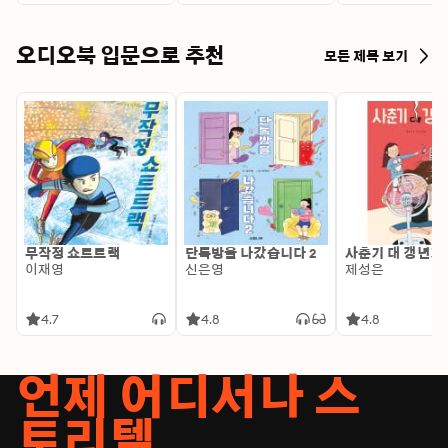
오디오북 입문으로 추천
모든 제목 보기
무작정 쇼트트랙
단톡방을 나갔습니다 2
사춘기 대 갱년기
이재영
신은영
제성은
4.7
4.8
4.8
언제 어디서나 스
토리텔