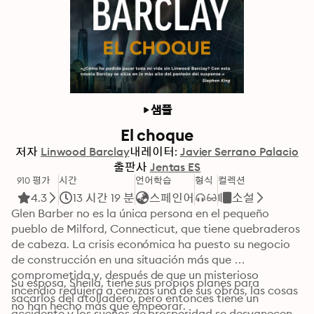
샘플
El choque
저자
Linwood Barclay
내레이터:
Javier Serrano Palacio
출판사
Jentas ES
910 평가
시간
언어학습
형식
컬렉션
4.3
13 시간 19 분
스페인어
소설
Glen Barber no es la única persona en el pequeño 
pueblo de Milford, Connecticut, que tiene quebraderos 
de cabeza. La crisis económica ha puesto su negocio 
de construcción en una situación más que 
comprometida y, después de que un misterioso 
Su esposa, Sheila, tiene sus propios planes para 
incendio redujera a cenizas una de sus obras, las cosas 
sacarlos del atolladero, pero entonces tiene un 
no han hecho más que empeorar.
accidente y los sueños de prosperidad se desvanecen 