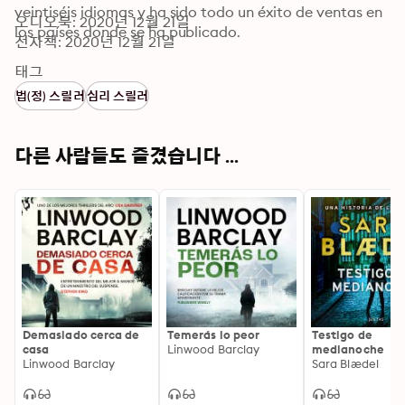
veintiséis idiomas y ha sido todo un éxito de ventas en 
오디오북: 2020년 12월 21일
los países donde se ha publicado.
전자책: 2020년 12월 21일
태그
법(정) 스릴러
심리 스릴러
다른 사람들도 즐겼습니다 ...
Demasiado cerca de
Temerás lo peor
Testigo de
casa
Linwood Barclay
medianoche
Linwood Barclay
Sara Blædel