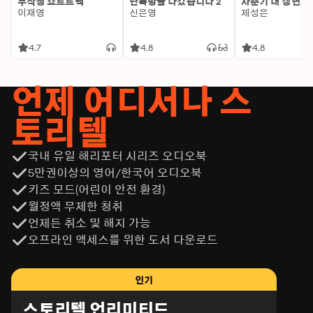
무작정 쇼트트랙
단톡방을 나갔습니다 2
사춘기 대 갱년기
이재영
신은영
제성은
4.7
4.8
4.8
언제 어디서나 스
토리텔
국내 유일 해리포터 시리즈 오디오북
5만권이상의 영어/한국어 오디오북
키즈 모드(어린이 안전 환경)
월정액 무제한 청취
언제든 취소 및 해지 가능
오프라인 액세스를 위한 도서 다운로드
인기
스토리텔 언리미티드