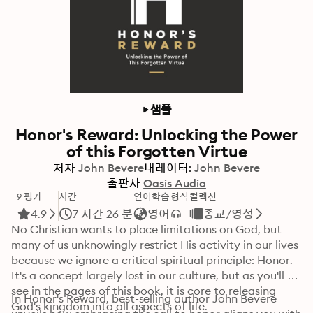
샘플
Honor's Reward: Unlocking the Power
of this Forgotten Virtue
저자
John Bevere
내레이터:
John Bevere
출판사
Oasis Audio
9 평가
시간
언어학습
형식
컬렉션
4.9
7 시간 26 분
영어
종교/영성
No Christian wants to place limitations on God, but 
many of us unknowingly restrict His activity in our lives 
because we ignore a critical spiritual principle: Honor. 

It's a concept largely lost in our culture, but as you'll 
see in the pages of this book, it is core to releasing 
In Honor's Reward, best-selling author John Bevere 
God's kingdom into all aspects of life.