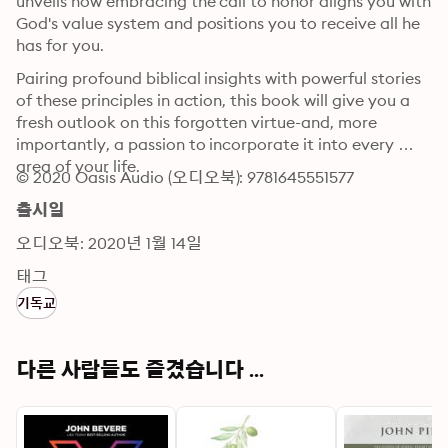
unveils how embracing the call to honor aligns you with 
God's value system and positions you to receive all he 
has for you.
Pairing profound biblical insights with powerful stories 
of these principles in action, this book will give you a 
fresh outlook on this forgotten virtue-and, more 
importantly, a passion to incorporate it into every 
area of your life.
© 2020 Oasis Audio (오디오북): 9781645551577
출시일
오디오북: 2020년 1월 14일
태그
기독교
다른 사람들도 즐겼습니다 ...