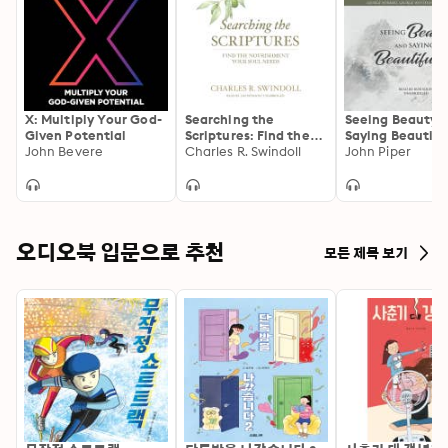
X: Multiply Your God-
Searching the
Seeing Beauty 
Given Potential
Scriptures: Find the
Saying Beautiful
John Bevere
Nourishment Your
Charles R. Swindoll
The Power of Po
John Piper
Soul Needs
Effort in the Wo
George Herbert
George Whitefi
and C. S. Lewis
오디오북 입문으로 추천
모든 제목 보기