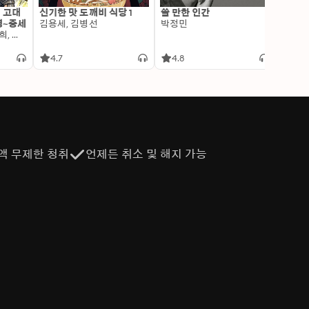
: 고대
신기한 맛 도깨비 식당 1
쓸 만한 인간
변신 
명~중세
김용세, 김병선
박정민
이알찬
김선혜, 정지윤, 노남희, 뭉선생, 윤효식, 이우일, 김선빈, 사회평론 역사연구소
4.7
4.8
4.6
액 무제한 청취
언제든 취소 및 해지 가능