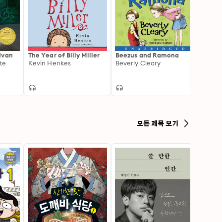
Ivan
The Year of Billy Miller
Beezus and Ramona
who? 
te
Kevin Henkes
Beverly Cleary
Hyun
모든 제목 보기