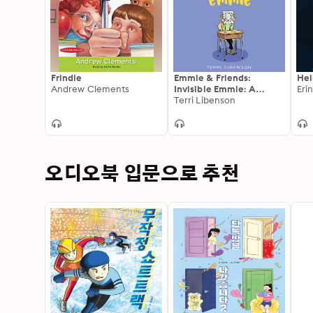
Frindle
Emmie & Friends:
Hel
Andrew Clements
Invisible Emmie: A
Eri
Graphic Novel
Terri Libenson
오디오북 입문으로 추천