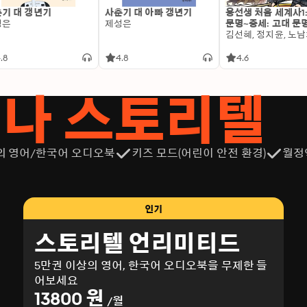
기 대 갱년기
사춘기 대 아빠 갱년기
용선생 처음 세계사1
성은
제성은
문명~중세: 고대 문
.8
4.8
4.6
서나 스토리텔
의 영어/한국어 오디오북
키즈 모드(어린이 안전 환경)
월정
인기
스토리텔 언리미티드
5만권 이상의 영어, 한국어 오디오북을 무제한 들
어보세요
13800 원
/월