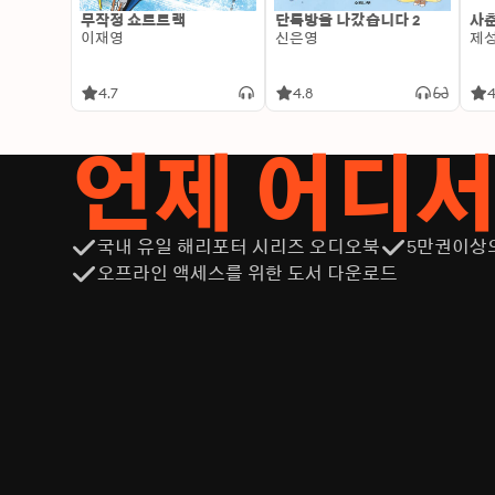
무작정 쇼트트랙
단톡방을 나갔습니다 2
사춘
이재영
신은영
제
4.7
4.8
4
언제 어디
국내 유일 해리포터 시리즈 오디오북
5만권이상
오프라인 액세스를 위한 도서 다운로드