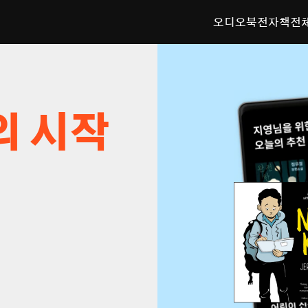
오디오북
전자책
전
의 시작