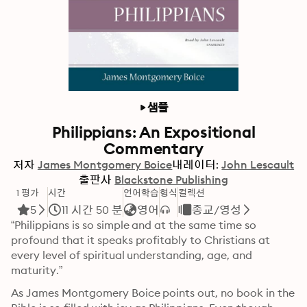
샘플
Philippians: An Expositional
Commentary
저자
James Montgomery Boice
내레이터:
John Lescault
출판사
Blackstone Publishing
1 평가
시간
언어학습
형식
컬렉션
5
11 시간 50 분
영어
종교/영성
“Philippians is so simple and at the same time so 
profound that it speaks profitably to Christians at 
every level of spiritual understanding, age, and 
maturity.”
As James Montgomery Boice points out, no book in the 