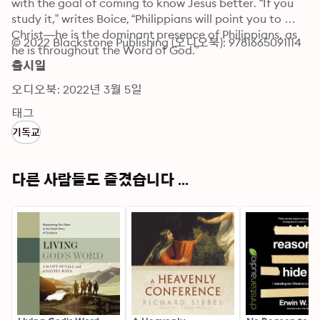
with the goal of coming to know Jesus better. “If you 
study it,” writes Boice, “Philippians will point you to 
Christ—he is the dominant presence of Philippians, as 
© 2022 Blackstone Publishing (오디오북): 9781665091114
he is throughout the Word of God.”
출시일
오디오북: 2022년 3월 5일
태그
기독교
다른 사람들도 즐겼습니다 ...