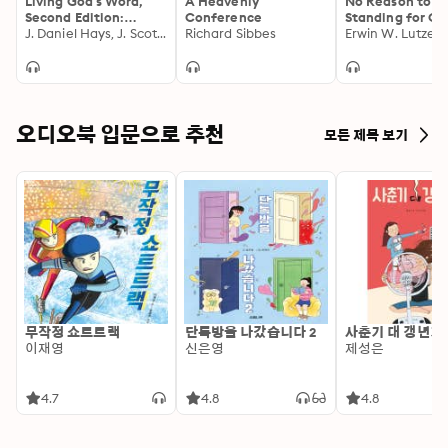
Living God's Word,
A Heavenly
No Reason to Hi
Second Edition:
Conference
Standing for Chr
Discovering Our Place
J. Daniel Hays, J. Scott Duvall
Richard Sibbes
a Collapsing Cu
Erwin W. Lutzer
in the Great Story of
Scripture
오디오북 입문으로 추천
모든 제목 보기
무작정 쇼트트랙
단톡방을 나갔습니다 2
사춘기 대 갱년기
이재영
신은영
제성은
4.7
4.8
4.8