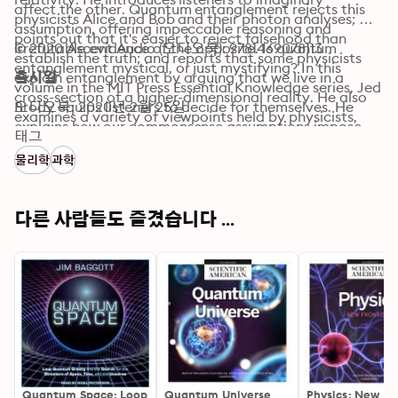
affect the other. Quantum entanglement rejects this 
physicists Alice and Bob and their photon analyses; 
assumption, offering impeccable reasoning and 
points out that it's easier to reject falsehood than 
irrefutable evidence of the opposite. Is quantum 
© 2020 Ascent Audio (오디오북): 9781469078113
establish the truth; and reports that some physicists 
entanglement mystical, or just mystifying? In this 
explain entanglement by arguing that we live in a 
출시일
volume in the MIT Press Essential Knowledge series, Jed 
cross-section of a higher-dimensional reality. He also 
Brody equips listeners to decide for themselves. He 
오디오북: 2020년 2월 25일
examines a variety of viewpoints held by physicists, 
explains how our commonsense assumptions impose 
including quantum decoherence, Niels Bohr's 
태그
constraints—from which entangled particles break 
Copenhagen interpretation, genuine fortuitousness, 
물리학
과학
free.
and QBism.
다른 사람들도 즐겼습니다 ...
Quantum Space: Loop
Quantum Universe
Physics: New