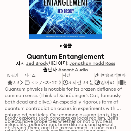
샘플
Quantum Entanglement
저자
Jed Brody
내레이터:
Jonathan Todd Ross
출판사
Ascent Audio
15 평가
시리즈
시간
언어학습
형식
컬렉션
3.3
1<1> / <2> 20
3 시간 34 분
영어
논
Quantum physics is notable for its brazen defiance of 
common sense. (Think of Schrödinger's Cat, famously 
both dead and alive.) An especially rigorous form of 
quantum contradiction occurs in experiments with 
entangled particles. Our common assumption is that 
Brody explores such concepts as local realism, Bell's 
objects have properties whether or not anyone is 
inequality, polarization, time dilation, and special 
observing them, and the measurement of one can't 
relativity. He introduces listeners to imaginary 