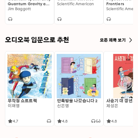
Quantum Gravity and
Scientific American
Frontiers
the Search for the
Jim Baggott
Scientific Ameri
Structure of Space,
Time, and the
Universe
오디오북 입문으로 추천
모든 제목 보기
무작정 쇼트트랙
단톡방을 나갔습니다 2
사춘기 대 갱년기
이재영
신은영
제성은
4.7
4.8
4.8