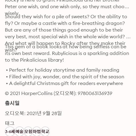
Peter one wish, and one wish only, so they must choose 
wisely.
Should they wish for a pile of sweets? Or the ability to 
fly? Or maybe a castle with a fire-breathing dragon? 
But are any of those things good enough to be their 
very best, most special wish in the whole wide world? 
And what will happen to Rocky after they make their 
This gem of a book looks at how being selfless can be 
wish?
its own best reward. Rubylicious is a sparkling addition 
to the Pinkalicious library! 
 • Perfect for holiday storytime and family reading

 • Filled with joy, wonder, and the spirit of the season

 • A delightful Christmas gift for readers everywhere
© 2021 HarperCollins (오디오북): 9780063136939
출시일
오디오북: 2021년 9월 28일
태그
3-6세
예술
모험
마법
학교