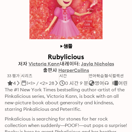
샘플
Rubylicious
저자
Victoria Kann
내레이터:
Jayla Nicholas
출판사
HarperCollins
33 평가
시리즈
시간
언어학습
형식
컬렉션
4
1<1> / <2> 28
0 시간 9 분
영어
어린
The #1 New York Times bestselling author-artist of the 
Pinkalicious series, Victoria Kann, is back with an all 
new-picture book about generosity and kindness, 
starring Pinkalicious and Peterrific.
Pinkalicious is searching for stones for her rock 
collection when suddenly—POOF!—out pops a surprise! 
Rocky is here to grant Pinkalicious and her brother 