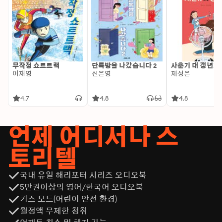
무작정 쇼트트랙
단톡방을 나갔습니다 2
사춘기 대 갱년기
이재영
신은영
제성은
4.7
4.8
4.8
언제 어디서나 스
토리텔
국내 유일 해리포터 시리즈 오디오북
5만권이상의 영어/한국어 오디오북
키즈 모드(어린이 안전 환경)
월정액 무제한 청취