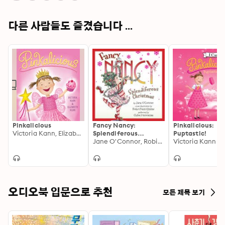
다른 사람들도 즐겼습니다 ...
Pinkalicious
Fancy Nancy:
Pinkalicious:
Victoria Kann, Elizabeth Kann
Splendiferous
Puptastic!
Christmas
Jane O'Connor, Robin Preiss Glasser
Victoria Kann
오디오북 입문으로 추천
모든 제목 보기