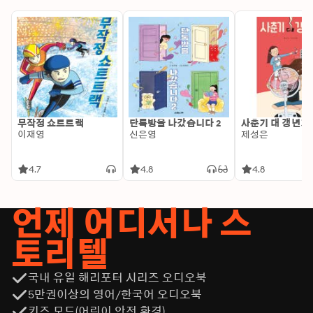
무작정 쇼트트랙
단톡방을 나갔습니다 2
사춘기 대 갱년기
이재영
신은영
제성은
4.7
4.8
4.8
언제 어디서나 스
토리텔
국내 유일 해리포터 시리즈 오디오북
5만권이상의 영어/한국어 오디오북
키즈 모드(어린이 안전 환경)