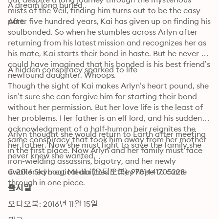
A dream long buried
mists of the Veil, finding him turns out to be the easy 
part.
After five hundred years, Kai has given up on finding his 
soulbonded. So when he stumbles across Arlyn after 
returning from his latest mission and recognizes her as 
his mate, Kai starts their bond in haste. But he never 
could have imagined that his bonded is his best friend’s 
A hidden conspiracy sparked to life
newfound daughter. Whoops.
Though the sight of Kai makes Arlyn’s heart pound, she 
isn’t sure she can forgive him for starting their bond 
without her permission. But her love life is the least of 
her problems. Her father is an elf lord, and his sudden 
acknowledgment of a half-human heir reignites the 
Arlyn thought she would return to Earth after meeting 
same conspiracy that took him away from her mother 
her father. Now she must fight to save the family she 
in the first place. Now Arlyn and her family must face 
never knew she wanted.
iron-wielding assassins, bigotry, and her newly 
awakened magical abilities if they hope to come 
© 2016 Skyboat Media (오디오북): 9781441705228
through in one piece.
출시일
오디오북: 2016년 11월 15일