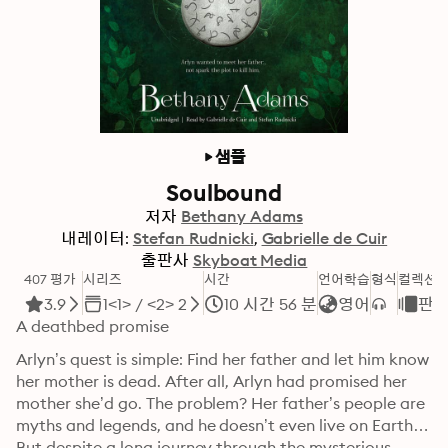
샘플
Soulbound
저자
Bethany Adams
내레이터:
Stefan Rudnicki
Gabrielle de Cuir
출판사
Skyboat Media
407 평가
시리즈
시간
언어학습
형식
컬렉션
3.9
1<1> / <2> 2
10 시간 56 분
영어
판
A deathbed promise
Arlyn’s quest is simple: Find her father and let him know 
her mother is dead. After all, Arlyn had promised her 
mother she’d go. The problem? Her father’s people are 
myths and legends, and he doesn’t even live on Earth. 
But despite a long journey through the mysterious 