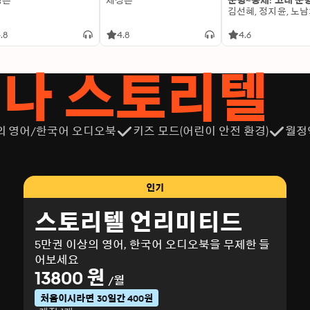
성은
제성은
문명~중세: 고대 문
.8
4.8
4.6
서나 스토리텔
의 영어/한국어 오디오북
키즈 모드(어린이 안전 환경)
월정
인기
스토리텔 언리미티드
5만권 이상의 영어, 한국어 오디오북을 무제한 들
어보세요
13800 원
/월
처음이시라면 30일간 400원