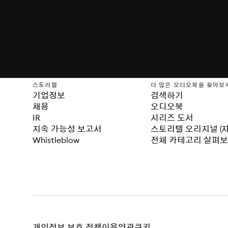
스토리텔
더 많은 오디오북을 찾아보
기업정보
검색하기
채용
오디오북
IR
시리즈 도서
지속 가능성 보고서
스토리텔 오리지널 (
Whistleblow
전체 카테고리 살펴
개인정보 보호 정책
이용약관
쿠키