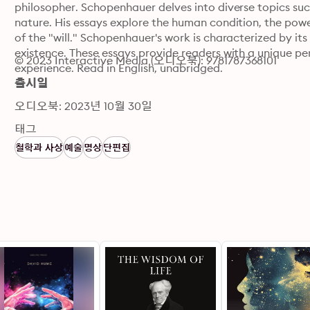
philosopher. Schopenhauer delves into diverse topics suc
nature. His essays explore the human condition, the power
of the "will." Schopenhauer's work is characterized by its
existence. These essays provide readers with a unique per
© 2023 Interactive Media (오디오북): 9781787368101
experience. Read in English, unabridged.
출시일
오디오북: 2023년 10월 30일
태그
철학과 사상
예술
명상
단편집