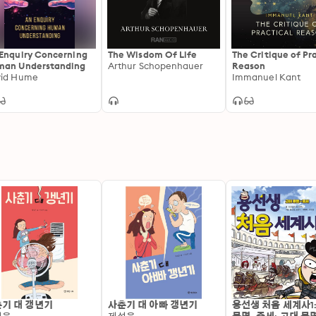
Enquiry Concerning
The Wisdom Of Life
The Critique of Pr
an Understanding
Arthur Schopenhauer
Reason
vid Hume
Immanuel Kant
기 대 갱년기
사춘기 대 아빠 갱년기
용선생 처음 세계사1