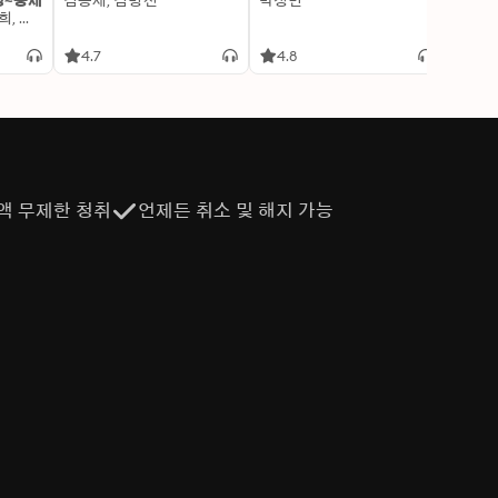
명~중세
김용세, 김병선
박정민
이알찬
김선혜, 정지윤, 노남희, 뭉선생, 윤효식, 이우일, 김선빈, 사회평론 역사연구소
4.7
4.8
4.6
액 무제한 청취
언제든 취소 및 해지 가능