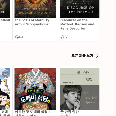
actical
The Basis of Morality
Discourse on the
Couns
Arthur Schopenhauer
Method: Reason and
Arthu
Truth Seeking
Rene Descartes
모든 제목 보기
: 고대
신기한 맛 도깨비 식당 1
쓸 만한 인간
변신 