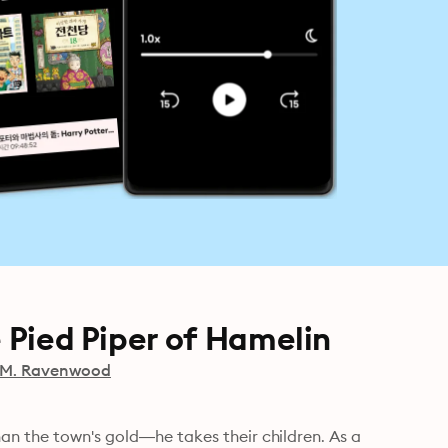
e Pied Piper of Hamelin
.M. Ravenwood
an the town's gold—he takes their children. As a 