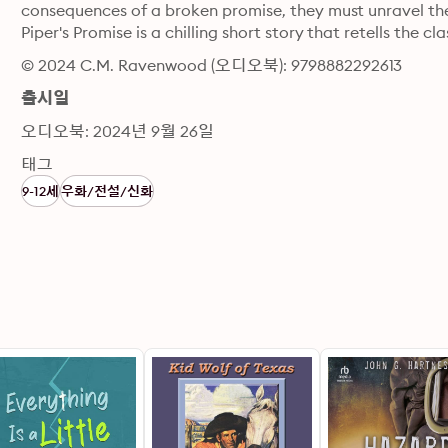
consequences of a broken promise, they must unravel the P
Piper's Promise is a chilling short story that retells the c
© 2024 C.M. Ravenwood (오디오북): 9798882292613
출시일
오디오북: 2024년 9월 26일
태그
9-12세
우화/전설/신화