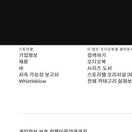
스토리텔
더 많은 오디오북을 찾아보
기업정보
검색하기
채용
오디오북
IR
시리즈 도서
지속 가능성 보고서
스토리텔 오리지널 (
Whistleblow
전체 카테고리 살펴
개인정보 보호 정책
이용약관
쿠키