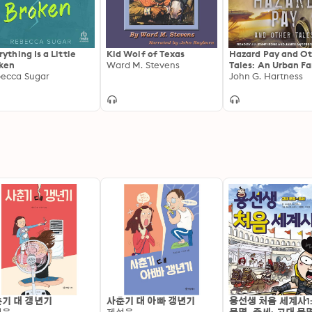
rything Is a Little
Kid Wolf of Texas
Hazard Pay and O
ken
Ward M. Stevens
Tales: An Urban F
ecca Sugar
Short Story Collec
John G. Hartness
기 대 갱년기
사춘기 대 아빠 갱년기
용선생 처음 세계사1