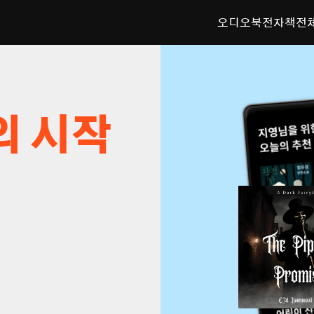
오디오북
전자책
전
의 시작