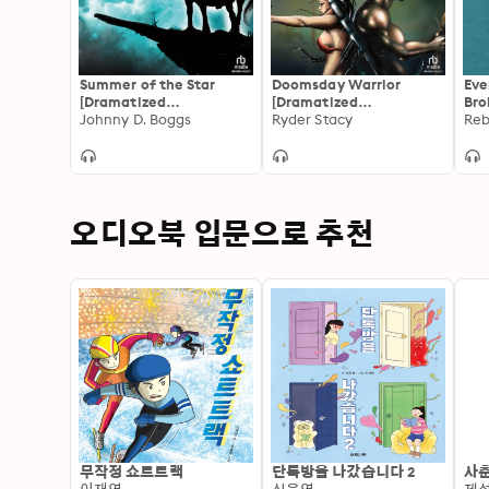
Summer of the Star
Doomsday Warrior
Eve
[Dramatized
[Dramatized
Bro
Adaptation]
Johnny D. Boggs
Adaptation]: Doomsday
Ryder Stacy
Reb
Warrior 1
오디오북 입문으로 추천
무작정 쇼트트랙
단톡방을 나갔습니다 2
사춘