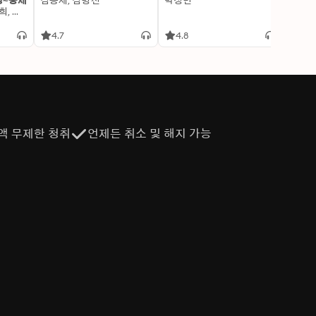
명~중세
김용세, 김병선
박정민
이알찬
김선혜, 정지윤, 노남희, 뭉선생, 윤효식, 이우일, 김선빈, 사회평론 역사연구소
4.7
4.8
4.6
액 무제한 청취
언제든 취소 및 해지 가능