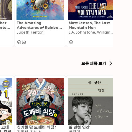
ther
The Amazing
Matt Jensen, The Last
Robin
antasy
Adventures of Rainbow
Mountain Man
Mathi
tion
Rabbit
Judeth Fenton
J.A. Johnstone, William W. Johnstone
Jennif
모든 제목 보기
: 고대
신기한 맛 도깨비 식당 1
쓸 만한 인간
변신 