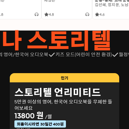
성은
제성은
문명~중세: 고대 문
.8
4.8
4.6
서나 스토리텔
의 영어/한국어 오디오북
키즈 모드(어린이 안전 환경)
월정
인기
스토리텔 언리미티드
5만권 이상의 영어, 한국어 오디오북을 무제한 들
어보세요
13800 원
/월
처음이시라면 30일간 400원