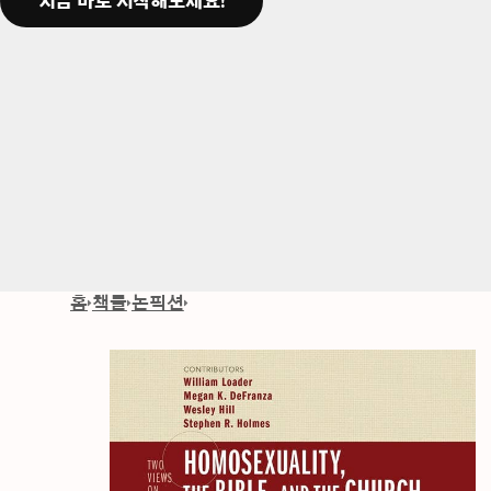
지금 바로 시작해보세요!
홈
책들
논픽션