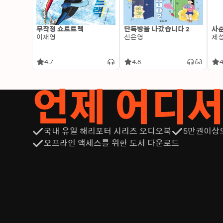
무작정 쇼트트랙
단톡방을 나갔습니다 2
사춘
이재영
신은영
제
4.7
4.8
4
언제 어디
국내 유일 해리포터 시리즈 오디오북
5만권이상
오프라인 액세스를 위한 도서 다운로드