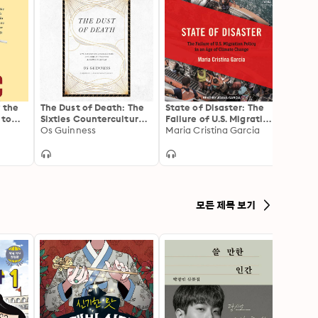
 the
The Dust of Death: The
State of Disaster: The
Georg
 to
Sixties Counterculture
Failure of U.S. Migration
Found
and How It Changed
Os Guinness
Policy in an Age of
Maria Cristina Garcia
Gave U
Willia
America Forever
Climate Change
Right
모든 제목 보기