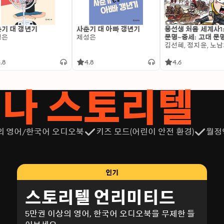
기 대 갱년기
사춘기 대 아빠 갱년기
용선생 처음 세계사1
성은
제성은
문명~중세: 고대 문
.8
4.8
4.6
서나 스토리텔
의 영어/한국어 오디오북
키즈 모드(어린이 안전 환경)
월정
인기
스토리텔 언리미티드
5만권 이상의 영어, 한국어 오디오북을 무제한 들