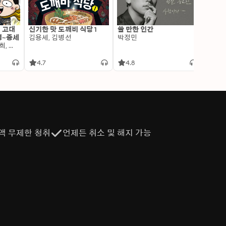
: 고대
신기한 맛 도깨비 식당 1
쓸 만한 인간
변신 
명~중세
김용세, 김병선
박정민
이알찬
김선혜, 정지윤, 노남희, 뭉선생, 윤효식, 이우일, 김선빈, 사회평론 역사연구소
4.7
4.8
4.6
액 무제한 청취
언제든 취소 및 해지 가능