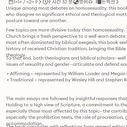
1<1> / <2> 9
9 시간 32 분
영어
논픽션
Unique among most debates on homosexuality, this book
who disagree on significant ethical and theological matt
posture toward one another.
Few topics are more divisive today than homosexuality. 
Church brings a fresh perspective to a well-worn debate
most often dominated by biblical exegesis, this book see
history of received Christian tradition, bringing the Bibl
theology.
To that end, both theologians and biblical scholars--well 
issues of sexuality and gender--articulate and defend ea
 • Affirming – represented by William Loader and Megan 
 • Traditional – represented by Wesley Hill and Stephen 
The main essays are followed by insightful responses that in
Holding to a high view of Scripture, a commitment to the
especially those most affected by this topic--the contrib
especially the prohibition texts, the role of procreation
accommodation.
The book concludes with reflections from general editor P