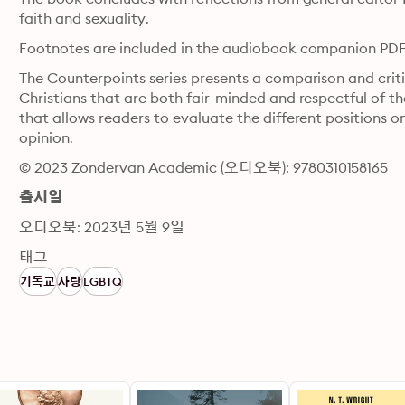
faith and sexuality.
Footnotes are included in the audiobook companion PD
The Counterpoints series presents a comparison and criti
Christians that are both fair-minded and respectful of the
that allows readers to evaluate the different positions o
opinion.
© 2023 Zondervan Academic (오디오북): 9780310158165
출시일
오디오북: 2023년 5월 9일
태그
기독교
사랑
LGBTQ