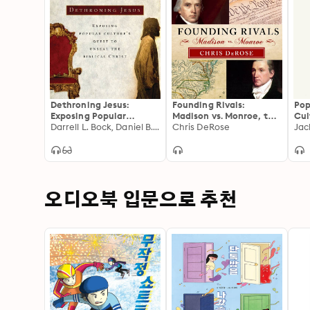
Dethroning Jesus:
Founding Rivals:
Pop
Exposing Popular
Madison vs. Monroe, the
Cul
Culture's Quest to
Darrell L. Bock, Daniel B. Wallace
Bill of Rights, and the
Chris DeRose
Cred
Jac
Unseat the Biblical
Election That Saved a
Ari
Christ
Nation
오디오북 입문으로 추천