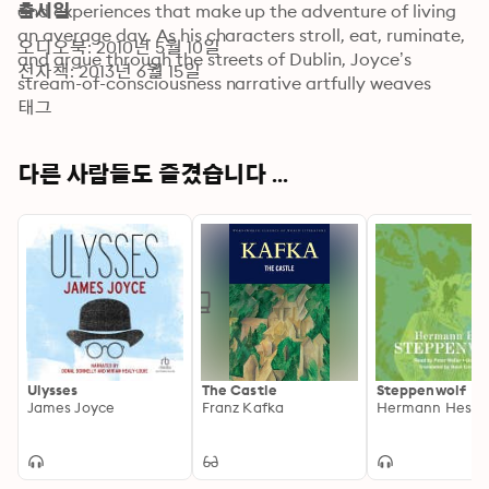
and experiences that make up the adventure of living 
출시일
an average day. As his characters stroll, eat, ruminate, 
오디오북: 2010년 5월 10일
and argue through the streets of Dublin, Joyce’s 
전자책: 2013년 6월 15일
stream-of-consciousness narrative artfully weaves 
events, emotions, and memories in a free flow of 
태그
imagery and associations. Full of literary references, 
parody, and uncensored vulgarity, Ulysses has been 
다른 사람들도 즐겼습니다 ...
considered controversial and challenging but always 
brilliant and rewarding.
Ulysses
The Castle
Steppenwolf
James Joyce
Franz Kafka
Hermann Hesse