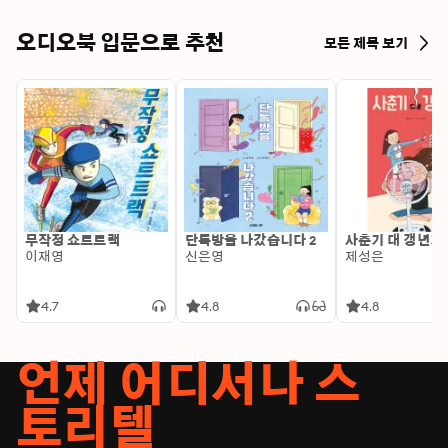
오디오북 입문으로 추천
모든 제목 보기
무작정 쇼트트랙
단톡방을 나갔습니다 2
사춘기 대 갱년기
이재영
신은영
제성은
4.7
4.8
4.8
언제 어디서나 스
토리텔