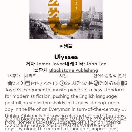
샘플
Ulysses
저자
James Joyce
내레이터:
John Lee
출판사
Blackstone Publishing
43 평가
시리즈
시간
언어학습
형식
컬렉션
3.4
1<1> / <2> 1
29 시간 57 분
영어
고
Joyce’s experimental masterpiece set a new standard 
for modernist fiction, pushing the English language 
past all previous thresholds in its quest to capture a 
day in the life of an Everyman in turn-of-the-century 
Dublin. Obliquely borrowing characters and situations 
© 2010 Blackstone Publishing (오디오북): 9781483090146
from Homer’s Odyssey, Joyce takes us on an internal 
© 2013 Interactive Media (전자책): 9781909676480
odyssey along the current of thoughts, impressions, 