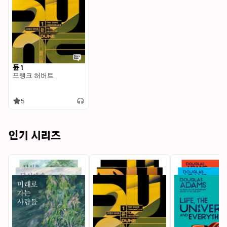
듄 1
프랭크 허버트
5
인기 시리즈