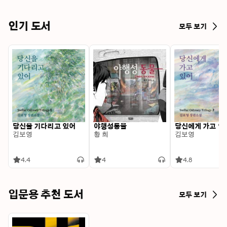
인기 도서
모두 보기
당신을 기다리고 있어
야행성동물
당신에게 가고 있
김보영
황 희
김보영
4.4
4
4.8
입문용 추천 도서
모두 보기