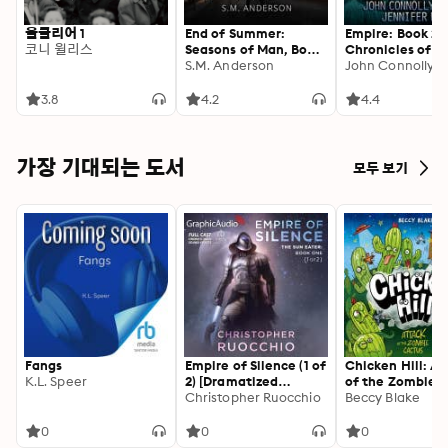
올클리어 1
End of Summer:
Empire: Book 2,
코니 윌리스
Seasons of Man, Book
Chronicles of t
1
S.M. Anderson
Invaders
3.8
4.2
4.4
가장 기대되는 도서
모두 보기
Fangs
Empire of Silence (1 of
Chicken Hill: A
K.L. Speer
2) [Dramatized
of the Zombie
Adaptation]: The Sun
Christopher Ruocchio
Cactus: Three
Beccy Blake
Eater 1
hilarious short s
in one brilliantl
0
0
0
weird graphic n