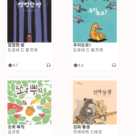
깜깜한 밤
우리는요?
도로테 드 몽프레
도로테 드 몽프레
4.7
4.2
쏘옥 뿌직
진짜 동생
김규정
프레데릭 스테르