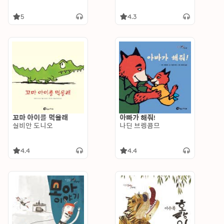
5
4.3
꼬마 아이를 먹을래
아빠가 해줘!
실비안 도니오
나딘 브렝콤므
4.4
4.4