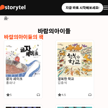
지금 바로 시작해보세요!
홈
바람의아이들
바람의아이들의 책
글자 셰이크
행복한 학교
홍하나
김중석
5
4.5