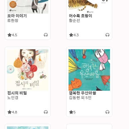
모아 이야기
어수룩 호랑이
류한창
황순선
4.5
4.3
접시의 비밀
행복한 우산마을
노인경
김동현 외 5인
4.8
5