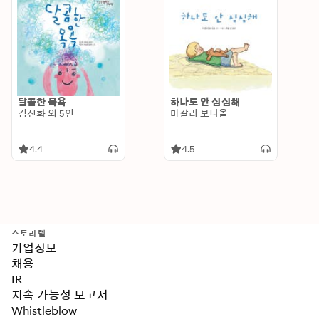
달콤한 목욕
하나도 안 심심해
김신화 외 5인
마갈리 보니올
4.4
4.5
스토리텔
기업정보
채용
IR
지속 가능성 보고서
Whistleblow