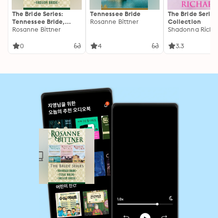
The Bride Series:
Tennessee Bride
The Bride Series
Tennessee Bride,
Rosanne Bittner
Collection
Texas Bride, and
Rosanne Bittner
Shadonna Richa
Oregon Bride
0
4
3.3