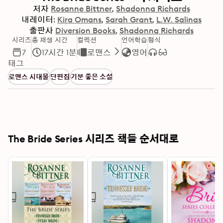
저자
Rosanne Bittner
Shadonna Richards
내레이터:
Kira Omans
Sarah Grant
L.W. Salinas
출판사
Diversion Books
Shadonna Richards
시리즈
총 재생 시간
컬렉션
언어학습
형식
7
17시간 1분
로맨스
영어
태그
로맨스 시대물
단편집
기분 좋은 소설
The Bride Series 시리즈 책들 순서대로