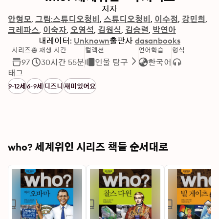
저자
안형모
그림:스튜디오청비
스튜디오청비
이수정
강민희
크레파스
이숙자
오영석
김원식
김승렬
박연아
내레이터:
Unknown
출판사
dasanbooks
시리즈
총 재생 시간
컬렉션
언어학습
형식
97
30시간 55분
인물 탐구
한국어
태그
9-12세
6-9세
디즈니
재미있어요
who? 세계위인 시리즈 책들 순서대로