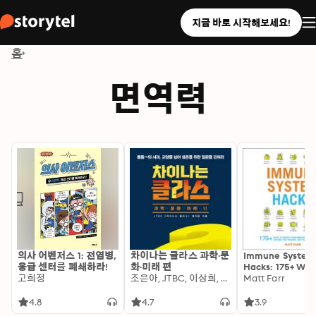
지금 바로 시작해보세요!
홈
면역력
의사 어벤저스 1: 전염병,
차이나는 클라스 과학·문
Immune System
응급 센터를 폐쇄하라!
화·미래 편
Hacks: 175+ Way
고희정
조은아, JTBC, 이상희, 이현숙, 최재붕, 송기원, 양정무, 신의철, 신동흔, 김상배, 정병호
Boost Your Imm
Matt Farr
Stay Healthy, a
Feel Your Very B
4.8
4.7
3.9