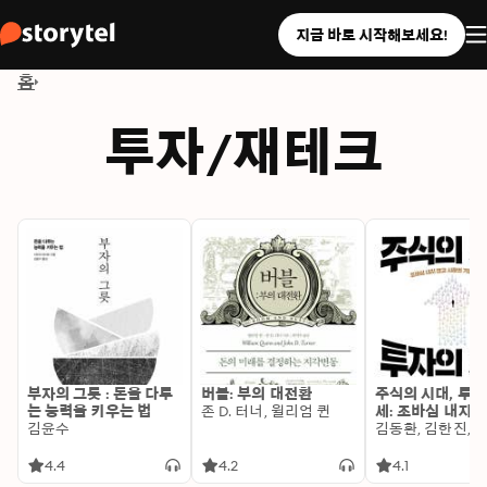
지금 바로 시작해보세요!
홈
투자/재테크
부자의 그릇 : 돈을 다루
버블: 부의 대전환
주식의 시대, 투자
는 능력을 키우는 법
존 D. 터너, 윌리엄 퀸
세: 조바심 내지 
김윤수
장의 기회를 잡는 
김동환, 김한진, 
바심 내지 않고 
기회를 잡는 법
4.4
4.2
4.1