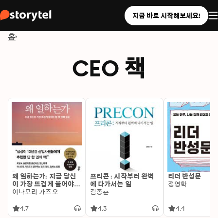
지금 바로 시작해보세요!
홈
CEO 책
왜 일하는가: 지금 당신
프리콘 : 시작부터 완벽
리더 반성문
이 가장 뜨겁게 물어야
에 다가서는 일
정영학
할 첫 번째 질문
이나모리 가즈오
김종훈
4.7
4.3
4.4