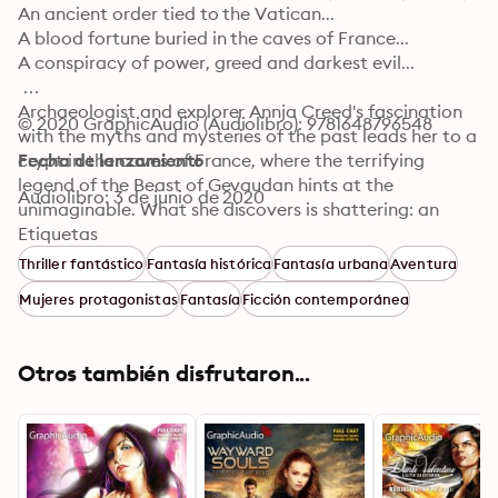
An ancient order tied to the Vatican...

A blood fortune buried in the caves of France...

A conspiracy of power, greed and darkest evil...

Archaeologist and explorer Annja Creed's fascination 
© 2020 GraphicAudio (Audiolibro): 9781648796548
with the myths and mysteries of the past leads her to a 
crypt in the caves of France, where the terrifying 
Fecha de lanzamiento
legend of the Beast of Gevaudan hints at the 
Audiolibro: 3 de junio de 2020
unimaginable. What she discovers is shattering: an 
artifact that will seal her destiny; a brotherhood of 
Etiquetas
monks willing to murder to protect their secret; and a 
Thriller fantástico
Fantasía histórica
Fantasía urbana
Aventura
powerful black-market occultist desperate to put his 
Mujeres protagonistas
Fantasía
Ficción contemporánea
own claim to centuries-old blood money. Annja 
embarks on a high-tension race across Europe and 
history itself, intent on linking the unholy treachery of 
Otros también disfrutaron...
the ages with the staggering revelations of the 
present. But she must survive the shadow figures 
determined to silence her threat to their existence.