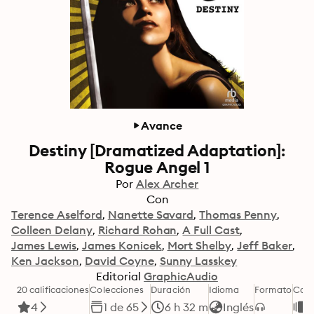
Avance
Destiny [Dramatized Adaptation]:
Rogue Angel 1
Por
Alex Archer
Con
Terence Aselford
Nanette Savard
Thomas Penny
Colleen Delany
Richard Rohan
A Full Cast
James Lewis
James Konicek
Mort Shelby
Jeff Baker
Ken Jackson
David Coyne
Sunny Lasskey
Editorial
GraphicAudio
20 calificaciones
Colecciones
Duración
Idioma
Formato
Cate
4
1 de 65
6 h 32 m
Inglés
F