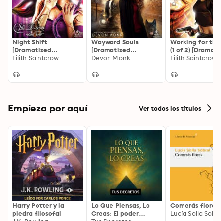
Night Shift
Wayward Souls
Working for the
[Dramatized
[Dramatized
(1 of 2) [Dramat
Adaptation]: Jill
Lilith Saintcrow
Adaptation]: Souls of
Devon Monk
Adaptation]: D
Lilith Saintcrow
Kismet 1
the Road 1
Valentine 1
Empieza por aquí
Ver todos los títulos
Harry Potter y la
Lo Que Piensas, Lo
Comerás flores
piedra filosofal
Creas: El poder
Lucía Solla Sobra