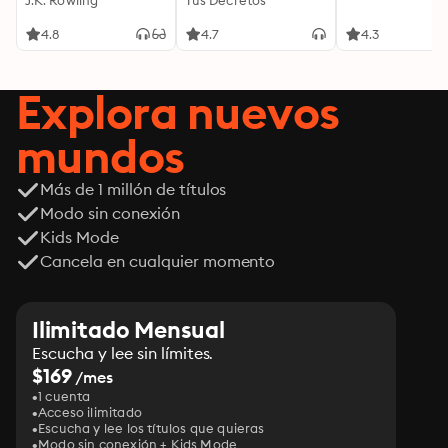
J.K. Rowling
invisible de tus
Tus Decretos
palabras, tu mente y
tu energía para
4.8
4.7
4.3
transformar tu
realidad desde
adentro
Explora nuevos
mundos
Más de 1 millón de títulos
Modo sin conexión
Kids Mode
Cancela en cualquier momento
Ilimitado Mensual
Escucha y lee sin límites.
$169
/mes
1 cuenta
Acceso ilimitado
Escucha y lee los títulos que quieras
Modo sin conexión + Kids Mode