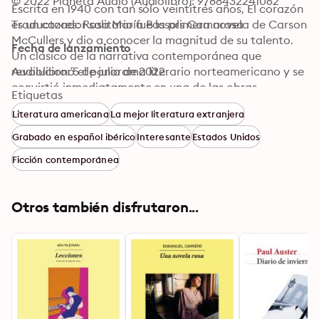
© 2022 Planeta Audio (Audiolibro): 9788432241062
Escrita en 1940 con tan sólo veintitrés años, El corazón 
es un cazador solitario fue la primera novela de Carson 
Traductores: Rosa María Bassols Camarasa
McCullers y dio a conocer la magnitud de su talento. 
Fecha de lanzamiento
Un clásico de la narrativa contemporánea que 
revolucionó el panorama literario norteamericano y se 
Audiolibro: 5 de julio de 2022
convirtió inmediatamente en una de las obras 
Etiquetas
capitales de la narrativa. Con prólogo de Elvira Lindo.
Literatura americana
La mejor literatura extranjera
Grabado en español ibérico
Interesante
Estados Unidos
Ficción contemporánea
Otros también disfrutaron...