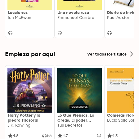
Lecciones
Una novela rusa
Diario de invier
Ian McEwan
Emmanuel Carrère
Paul Auster
Empieza por aquí
Ver todos los títulos
Harry Potter y la
Lo Que Piensas, Lo
Comerás flores
piedra filosofal
Creas: El poder
Lucía Solla Sobra
J.K. Rowling
invisible de tus
Tus Decretos
palabras, tu mente y
tu energía para
4.8
4.7
4.3