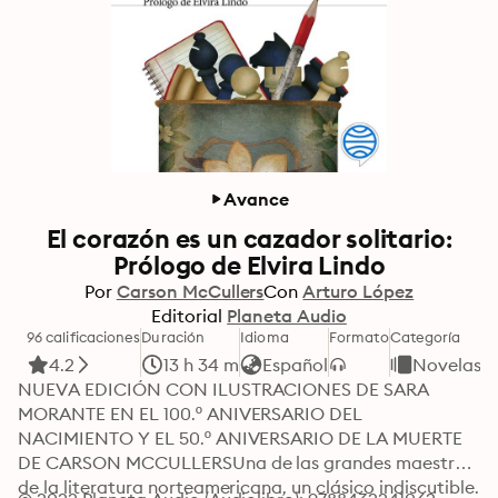
Avance
El corazón es un cazador solitario:
Prólogo de Elvira Lindo
Por
Carson McCullers
Con
Arturo López
Editorial
Planeta Audio
96 calificaciones
Duración
Idioma
Formato
Categoría
4.2
13 h 34 m
Español
Novelas
NUEVA EDICIÓN CON ILUSTRACIONES DE SARA 
MORANTE EN EL 100.º ANIVERSARIO DEL 
NACIMIENTO Y EL 50.º ANIVERSARIO DE LA MUERTE 
DE CARSON MCCULLERSUna de las grandes maestras 
de la literatura norteamericana, un clásico indiscutible.
