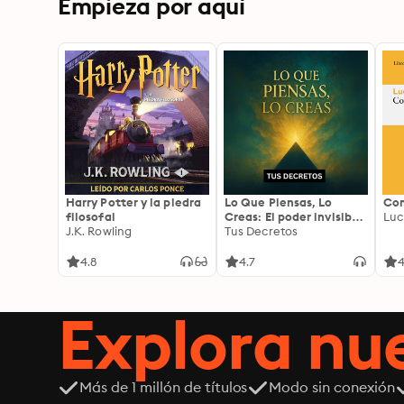
Empieza por aquí
Harry Potter y la piedra
Lo Que Piensas, Lo
Com
filosofal
Creas: El poder invisible
Luc
J.K. Rowling
de tus palabras, tu
Tus Decretos
mente y tu energía para
transformar tu realidad
4.8
4.7
4
desde adentro
Explora n
Más de 1 millón de títulos
Modo sin conexión