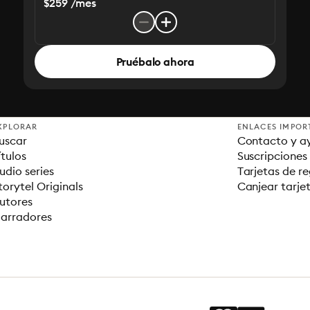
$259 /mes
Pruébalo ahora
XPLORAR
ENLACES IMPOR
uscar
Contacto y a
ítulos
Suscripciones
udio series
Tarjetas de r
torytel Originals
Canjear tarje
utores
arradores