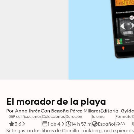
El morador de la playa
Por
Anna Ihrén
Con
Begoña Pérez Millares
Editorial
Gylde
359 calificaciones
Colecciones
Duración
Idioma
Formato
3.6
1 de 4
14 h 57 m
Español