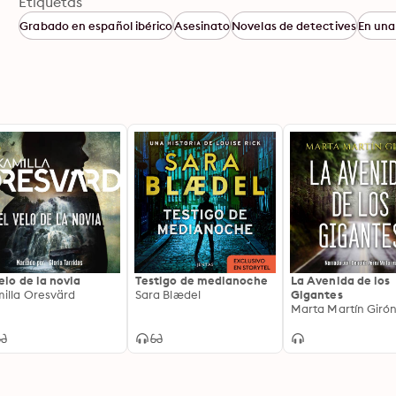
Etiquetas
Grabado en español ibérico
Asesinato
Novelas de detectives
En una 
velo de la novia
Testigo de medianoche
La Avenida de los
illa Oresvärd
Sara Blædel
Gigantes
Marta Martín Giró