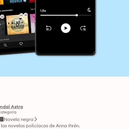
ndal Astra
Categoría
Novela negra
Si te gustan los libros de Camilla Läckberg, no te pierdas las novelas policiacas de Anna Ihrén. 