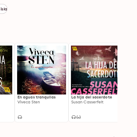
isla
En aguas tranquilas
La hija del sacerdote
Clav
Viveca Sten
Susan Casserfelt
Eugen
n