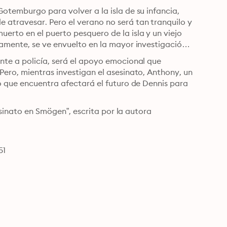
otemburgo para volver a la isla de su infancia, 
travesar. Pero el verano no será tan tranquilo y 
rto en el puerto pesquero de la isla y un viejo 
amente, se ve envuelto en la mayor investigación 
te a policía, será el apoyo emocional que 
ero, mientras investigan el asesinato, Anthony, un 
o que encuentra afectará el futuro de Dennis para 
esinato en Smögen”, escrita por la autora 
51