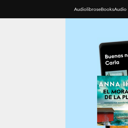
Audiolibros
eBooks
Audio 