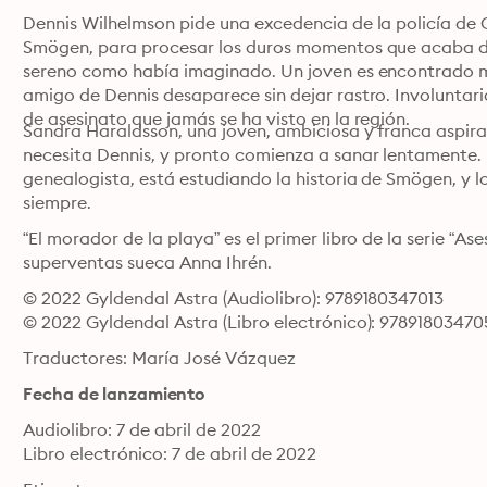
Dennis Wilhelmson pide una excedencia de la policía de G
Smögen, para procesar los duros momentos que acaba de a
sereno como había imaginado. Un joven es encontrado mue
amigo de Dennis desaparece sin dejar rastro. Involuntari
de asesinato que jamás se ha visto en la región.
Sandra Haraldsson, una joven, ambiciosa y franca aspiran
necesita Dennis, y pronto comienza a sanar lentamente. P
genealogista, está estudiando la historia de Smögen, y l
siempre.
“El morador de la playa” es el primer libro de la serie “As
superventas sueca Anna Ihrén.
© 2022 Gyldendal Astra (Audiolibro): 9789180347013
© 2022 Gyldendal Astra (Libro electrónico): 97891803470
Traductores: María José Vázquez
Fecha de lanzamiento
Audiolibro: 7 de abril de 2022
Libro electrónico: 7 de abril de 2022