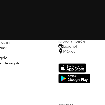
IDIOMA Y REGIÓN
TANTES
Español
yuda
México
egalo
ta de regalo