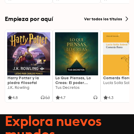
Empieza por aquí
Ver todos los títulos
Harry Potter y la
Lo Que Piensas, Lo
Comerás flores
piedra filosofal
Creas: El poder
Lucía Solla Sobra
J.K. Rowling
invisible de tus
Tus Decretos
palabras, tu mente y
tu energía para
4.8
4.7
4.3
transformar tu
realidad desde
adentro
Explora nuevos