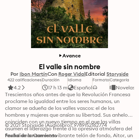
Avance
El valle sin nombre
Por
Ibon Martín
Con
Roger Vidal
Editorial
Storyside
422 calificaciones
Duración
Idioma
Formato
Categoría
4.2
17 h 13 m
Español
Novelas
Trescientos años antes de que la Revolución Francesa 
proclame la igualdad entre los seres humanos, un 
clamor se adueña de los valles vascos: el de los 
hombres y mujeres que ansían su libertad. Sus anhelos 
coinciden con un nuevo tiempo en el que las villas 
© 2021 Storyside (Audiolibro): 9789152162774
asumen el liderazgo frente a la opresiva atmósfera del 
feudalismo. Con este vibrante telón de fondo, Aitor, un 
Fecha de lanzamiento