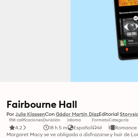
Fairbourne Hall
Por
Julie Klassen
Con
Gádor Martín Díaz
Editorial
Storysi
958 calificaciones
Duración
Idioma
Formato
Categoría
4.2
18 h 5 m
Español
Romance
Margaret Macy se ve obligada a disfrazarse y huir de Lo