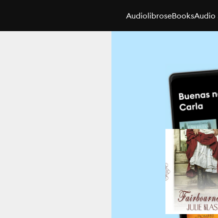
Audiolibros
eBooks
Audio 