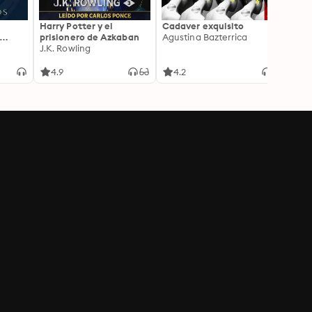
Harry Potter y el
Cadaver exquisito
La Bib
prisionero de Azkaban
Agustina Bazterrica
Media
J.K. Rowling
Matt 
4.9
4.2
4.2
ional,
 y
ncia
orma