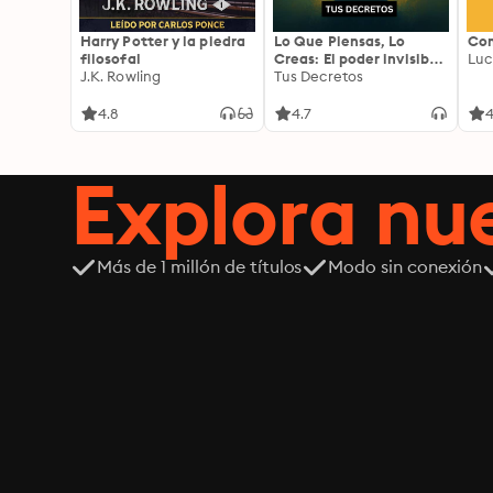
Harry Potter y la piedra
Lo Que Piensas, Lo
Com
filosofal
Creas: El poder invisible
Luc
J.K. Rowling
de tus palabras, tu
Tus Decretos
mente y tu energía para
transformar tu realidad
4.8
4.7
4
desde adentro
Explora n
Más de 1 millón de títulos
Modo sin conexión