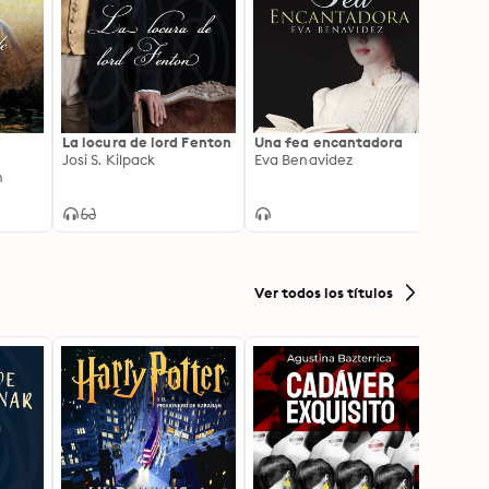
La locura de lord Fenton
Una fea encantadora
La cos
Josi S. Kilpack
Eva Benavidez
naufr
n
Julie 
Ver todos los títulos