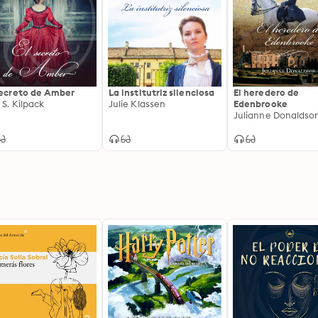
secreto de Amber
La institutriz silenciosa
El heredero de
 S. Kilpack
Julie Klassen
Edenbrooke
Julianne Donaldso