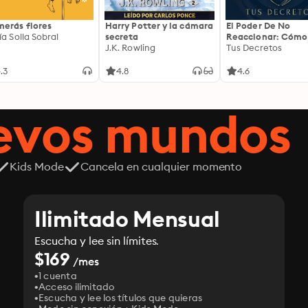
erás flores
Harry Potter y la cámara
El Poder De No
ía Solla Sobral
secreta
Reaccionar: Cómo
J.K. Rowling
Controlar Tus
Tus Decretos
Emociones: Cómo
liberarte de la
.3
4.8
4.6
impulsividad emoc
entrenar tu mente
cultivar una prese
uevos mundos
serena que transf
cada decisión
Kids Mode
Cancela en cualquier momento
Ilimitado Mensual
Escucha y lee sin límites.
$169
/mes
1 cuenta
Acceso ilimitado
Escucha y lee los títulos que quieras