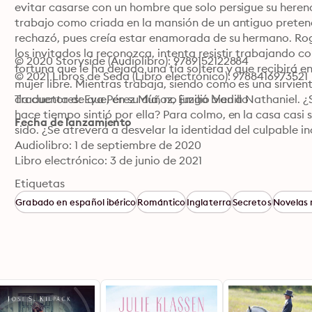
evitar casarse con un hombre que solo persigue su herencia
trabajo como criada en la mansión de un antiguo pretend
rechazó, pues creía estar enamorada de su hermano. Rog
los invitados la reconozca, intenta resistir trabajando c
© 2020 Storyside (Audiolibro): 9789152122884
fortuna que le ha dejado una tía soltera y que recibirá e
© 2021 Libros de Seda (Libro electrónico): 9788416973521
mujer libre. Mientras trabaja, siendo como es una sirvient
da cuenta de que, en su día, no juzgó bien a Nathaniel. ¿
Traductores: Eva Pérez Muñoz, Emilio Vadillo
hace tiempo sintió por ella? Para colmo, en la casa casi 
Fecha de lanzamiento
sido. ¿Se atreverá a desvelar la identidad del culpable in
Audiolibro: 1 de septiembre de 2020
Libro electrónico: 3 de junio de 2021
Etiquetas
Grabado en español ibérico
Romántico
Inglaterra
Secretos
Novelas 