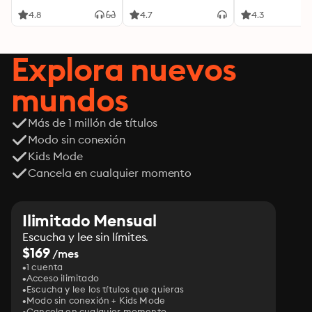
palabras, tu mente y
tu energía para
4.8
4.7
4.3
transformar tu
realidad desde
adentro
Explora nuevos
mundos
Más de 1 millón de títulos
Modo sin conexión
Kids Mode
Cancela en cualquier momento
Ilimitado Mensual
Escucha y lee sin límites.
$169
/mes
1 cuenta
Acceso ilimitado
Escucha y lee los títulos que quieras
Modo sin conexión + Kids Mode
Cancela en cualquier momento