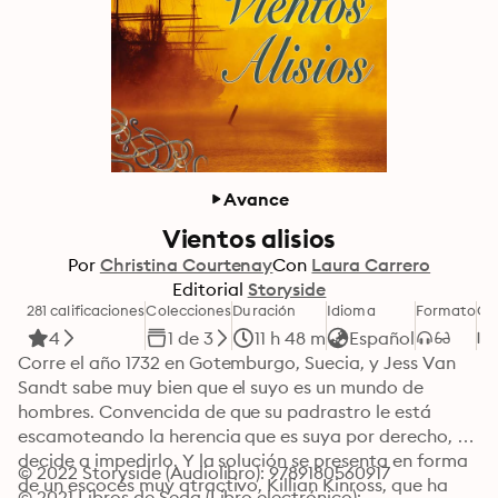
Avance
Vientos alisios
Por
Christina Courtenay
Con
Laura Carrero
Editorial
Storyside
281 calificaciones
Colecciones
Duración
Idioma
Formato
Ca
4
1 de 3
11 h 48 m
Español
Corre el año 1732 en Gotemburgo, Suecia, y Jess Van 
Sandt sabe muy bien que el suyo es un mundo de 
hombres. Convencida de que su padrastro le está 
escamoteando la herencia que es suya por derecho, se 
decide a impedirlo. Y la solución se presenta en forma 
© 2022 Storyside (Audiolibro): 9789180560917
de un escocés muy atractivo, Killian Kinross, que ha 
© 2021 Libros de Seda (Libro electrónico): 