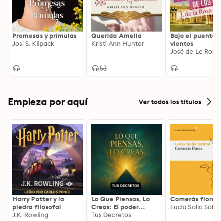
Promesas y prímulas
Querida Amelia
Bajo el puente d
Josi S. Kilpack
Kristi Ann Hunter
vientos
José de La Rosa
Empieza por aquí
Ver todos los títulos
Harry Potter y la
Lo Que Piensas, Lo
Comerás flores
piedra filosofal
Creas: El poder
Lucía Solla Sobra
J.K. Rowling
invisible de tus
Tus Decretos