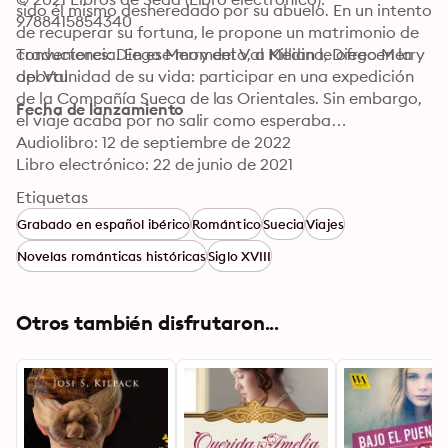
sido él mismo desheredado por su abuelo. En un intento 
9788415854340
de recuperar su fortuna, le propone un matrimonio de 
conveniencia. En ese momento, a Killian le ofrecen la 
Traductores: Diego Merry del Val Medina, Diego Merry 
oportunidad de su vida: participar en una expedición 
del Val
de la Compañía Sueca de las Orientales. Sin embargo, 
Fecha de lanzamiento
el viaje acaba por no salir como esperaba…
Audiolibro: 12 de septiembre de 2022
Libro electrónico: 22 de junio de 2021
Etiquetas
Grabado en español ibérico
Romántico
Suecia
Viajes
Novelas románticas históricas
Siglo XVIII
Otros también disfrutaron...