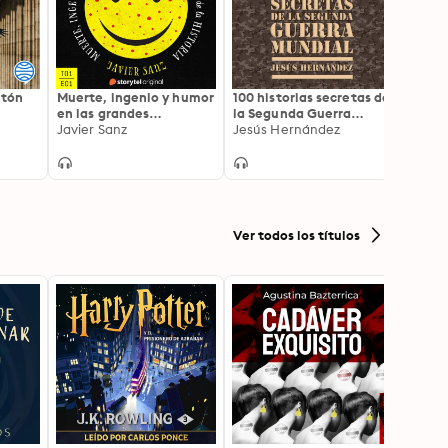
atón
Muerte, ingenio y humor
100 historias secretas de
La Bib
en las grandes
la Segunda Guerra
Anón
pandemias de la
Javier Sanz
Mundial
Jesús Hernández
Historia - E01
Ver todos los títulos