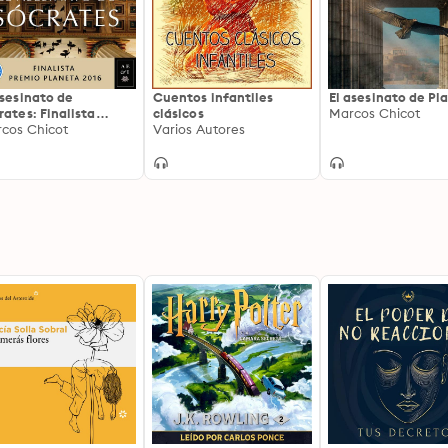
asesinato de
Cuentos infantiles
El asesinato de Pl
rates: Finalista
clásicos
Marcos Chicot
mio Planeta 2016
cos Chicot
Varios Autores