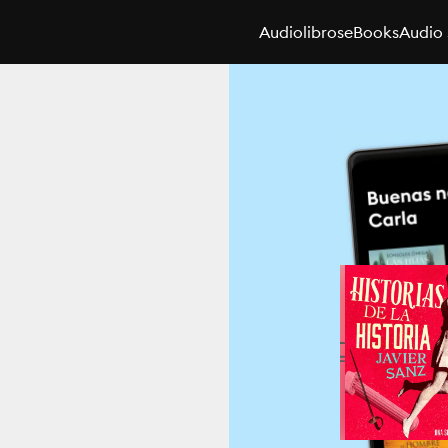
Audiolibros
eBooks
Audio 