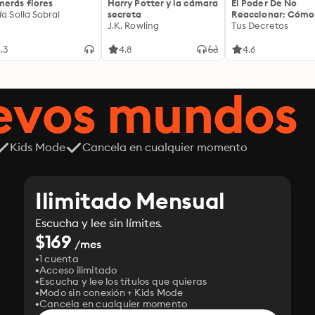
erás flores
Harry Potter y la cámara
El Poder De No
ía Solla Sobral
secreta
Reaccionar: Cómo
J.K. Rowling
Controlar Tus
Tus Decretos
Emociones: Cómo
liberarte de la
.3
4.8
4.6
impulsividad emoc
entrenar tu mente
cultivar una prese
uevos mundos
serena que transf
cada decisión
Kids Mode
Cancela en cualquier momento
Ilimitado Mensual
Escucha y lee sin límites.
$169
/mes
1 cuenta
Acceso ilimitado
Escucha y lee los títulos que quieras
Modo sin conexión + Kids Mode
Cancela en cualquier momento