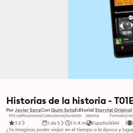
Historias de la historia - T01
Por
Javier Sanz
Con
Quim Sota
Editorial
Storytel Original
1192 calificaciones
Colecciones
Duración
Idioma
Formato
Cat
3.9
1 de 5
1 h 4 m
Español
¿Te imaginas poder viajar en el tiempo a la época y lugar 