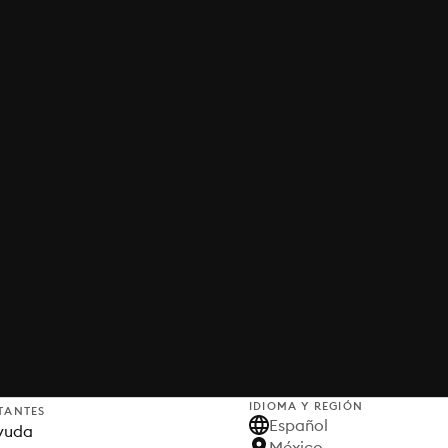
IDIOMA Y REGIÓN
TANTES
Español
yuda
México