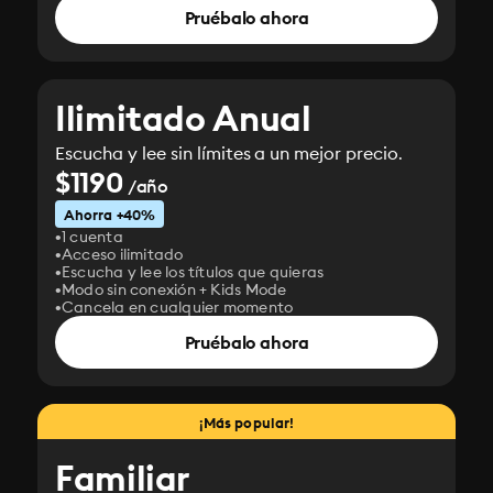
Pruébalo ahora
Ilimitado Anual
Escucha y lee sin límites a un mejor precio.
$1190
/año
Ahorra +40%
1 cuenta
Acceso ilimitado
Escucha y lee los títulos que quieras
Modo sin conexión + Kids Mode
Cancela en cualquier momento
Pruébalo ahora
¡Más popular!
Familiar