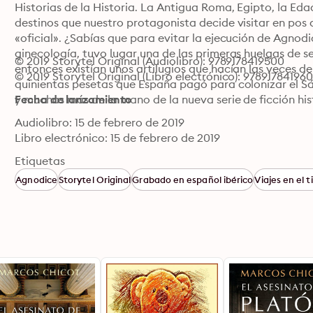
Historias de la Historia. La Antigua Roma, Egipto, la Eda
destinos que nuestro protagonista decide visitar en pos d
«oficial». ¿Sabías que para evitar la ejecución de Agnodic
ginecología, tuvo lugar una de las primeras huelgas de s
© 2019 Storytel Original (Audiolibro): 9789178419500
entonces existían unos artilugios que hacían las veces de 
© 2019 Storytel Original (Libro electrónico): 97891784196
quinientas pesetas que España pagó para colonizar el S
y muchas más de la mano de la nueva serie de ficción hist
Fecha de lanzamiento
Audiolibro: 15 de febrero de 2019
Libro electrónico: 15 de febrero de 2019
Etiquetas
Agnodice
Storytel Original
Grabado en español ibérico
Viajes en el 