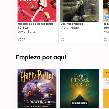
Historias de la historia -
Los Miserables
El 
T01E02
Victor Hugo
Sóc
Javier Sanz
Pre
Mar
Empieza por aquí