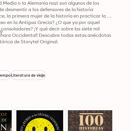
d Media o la Alemania nazi son algunos de los 
e desmentir a los defensores de la historia 
e, la primera mujer de la historia en practicar la 
exo en la Antigua Grecia? ¿O que ya por aquel 
consoladores? ¡Y qué decir sobre las siete mil 
09
áhara Occidental! Descubre todas estas anécdotas 
órica de Storytel Original.
tiempo
Literatura de viaje