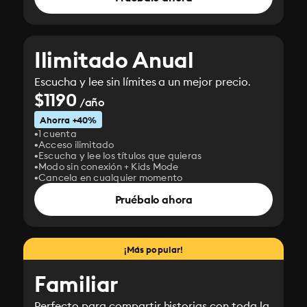
Ilimitado Anual
Escucha y lee sin límites a un mejor precio.
$1190
/año
Ahorra +40%
1 cuenta
Acceso ilimitado
Escucha y lee los títulos que quieras
Modo sin conexión + Kids Mode
Cancela en cualquier momento
Pruébalo ahora
¡Más popular!
Familiar
Perfecto para compartir historias con toda la