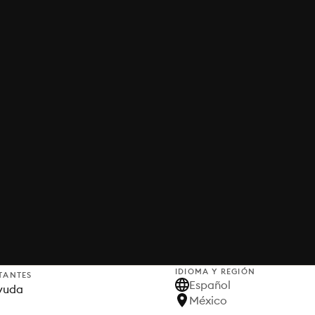
IDIOMA Y REGIÓN
TANTES
Español
yuda
México