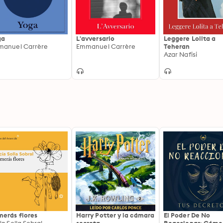
ga
L'avversario
Leggere Lolita a
anuel Carrère
Emmanuel Carrère
Teheran
Azar Nafisi
erás flores
Harry Potter y la cámara
El Poder De No