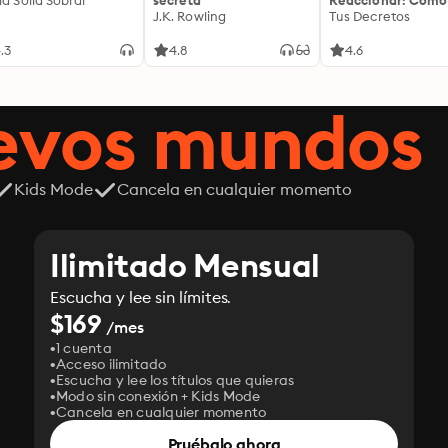
ía Solla Sobral
secreta
Reaccionar: Cómo
J.K. Rowling
Controlar Tus
Tus Decretos
Emociones: Cómo
liberarte de la
.3
4.8
4.6
impulsividad emoc
entrenar tu mente
cultivar una prese
uevos mundos
serena que transf
cada decisión
Kids Mode
Cancela en cualquier momento
Ilimitado Mensual
Escucha y lee sin límites.
$169
/mes
1 cuenta
Acceso ilimitado
Escucha y lee los títulos que quieras
Modo sin conexión + Kids Mode
Cancela en cualquier momento
Pruébalo ahora