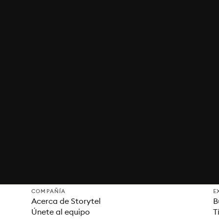
COMPAÑÍA
E
Acerca de Storytel
B
Únete al equipo
T