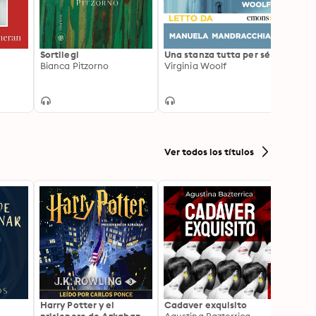
Sortilegi
Una stanza tutta per sé
Parlar
Bianca Pitzorno
Virginia Woolf
Sally
Ver todos los títulos
Harry Potter y el
Cadaver exquisito
La Bib