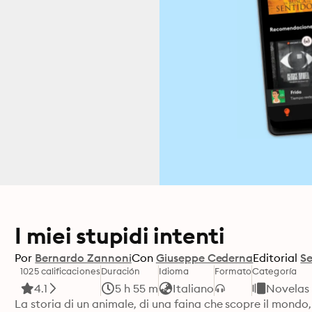
I miei stupidi intenti
Por
Bernardo Zannoni
Con
Giuseppe Cederna
Editorial
Se
1025 calificaciones
Duración
Idioma
Formato
Categoría
4.1
5 h 55 m
Italiano
Novelas
La storia di un animale, di una faina che scopre il mondo,