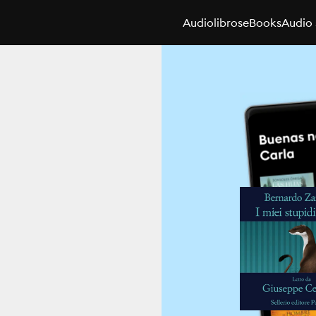
Audiolibros
eBooks
Audio 