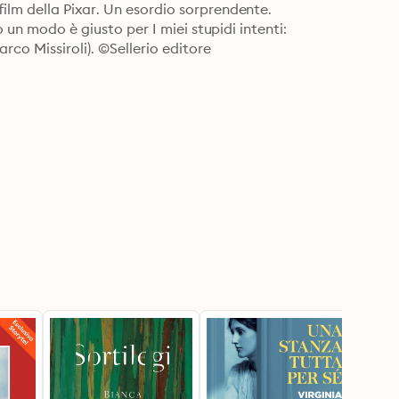
lm della Pixar. Un esordio sorprendente.

 un modo è giusto per I miei stupidi intenti: 
rco Missiroli). ©Sellerio editore