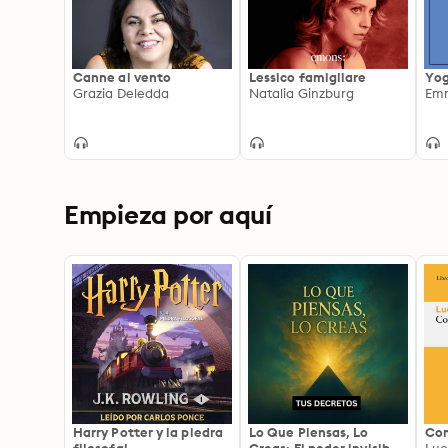
Canne al vento
Lessico famigliare
Yo
Grazia Deledda
Natalia Ginzburg
Emm
Empieza por aquí
Harry Potter y la piedra
Lo Que Piensas, Lo
Com