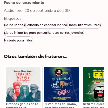
Fecha de lanzamiento
Audiolibro: 20 de septiembre de 2017
Etiquetas
De 9 a 12 años
Grabado en español ibérico
Libros infantiles útiles
Libros infantiles para pensar
Relatos cortos juveniles
Historia para niños
Otros también disfrutaron...
Grandes genios de la
Si venimos del mono,
Si tú me dices g
historia en 25
¿por qué somos tan
dejo todo. Mon