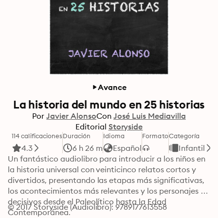
Avance
La historia del mundo en 25 historias
Por
Javier Alonso
Con
José Luis Mediavilla
Editorial
Storyside
114 calificaciones
Duración
Idioma
Formato
Categoría
4.3
6 h 26 m
Español
Infantil
Un fantástico audiolibro para introducir a los niños en 
la historia universal con veinticinco relatos cortos y 
divertidos, presentando las etapas más significativas, 
los acontecimientos más relevantes y los personajes 
decisivos desde el Paleolítico hasta la Edad 
© 2017 Storyside (Audiolibro): 9789177613558
Contemporánea.