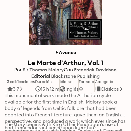
Avance
Le Morte d’Arthur, Vol. 1
Por
Sir Thomas Malory
Con
Frederick Davidson
Editorial
Blackstone Publishing
3 calificaciones
Duración
Idioma
Formato
Categoría
3.7
15 h 12 m
Inglés
Clásicos
This monumental work made the Arthurian cycle 
available for the first time in English. Malory took a 
body of legends from Celtic folklore that had been 
adapted into French literature, gave them an English 
perspective, and produced a work which ever since has 
The story begins with King Uther Pendragon’s use of 
had tremendous influence upon literature.
enchantment to lay with Igraine, Duchess of Cornwall. 