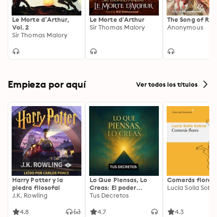
Le Morte d’Arthur,
Le Morte d'Arthur
The Song of Rol
Vol. 2
Sir Thomas Malory
Anonymous
Sir Thomas Malory
Empieza por aquí
Ver todos los títulos
Harry Potter y la
Lo Que Piensas, Lo
Comerás flores
piedra filosofal
Creas: El poder
Lucía Solla Sobra
J.K. Rowling
invisible de tus
Tus Decretos
palabras, tu mente y
tu energía para
4.8
4.7
4.3