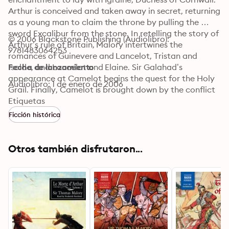
Arthur is conceived and taken away in secret, returning 
as a young man to claim the throne by pulling the 
sword Excalibur from the stone. In retelling the story of 
© 2006 Blackstone Publishing (Audiolibro): 
Arthur’s rule of Britain, Malory intertwines the 
9781483064253
romances of Guinevere and Lancelot, Tristan and 
Isolde, and Lancelot and Elaine. Sir Galahad’s 
Fecha de lanzamiento
appearance at Camelot begins the quest for the Holy 
Audiolibro: 1 de enero de 2006
Grail. Finally, Camelot is brought down by the conflict 
between King Arthur and his natural son, Mordred.
Etiquetas
Ficción histórica
Otros también disfrutaron...