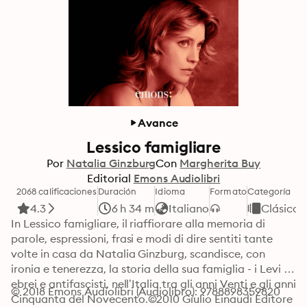
Avance
Lessico famigliare
Por
Natalia Ginzburg
Con
Margherita Buy
Editorial
Emons Audiolibri
2068 calificaciones
Duración
Idioma
Formato
Categoría
4.3
6 h 34 m
Italiano
Clásicos
In Lessico famigliare, il riaffiorare alla memoria di 
parole, espressioni, frasi e modi di dire sentiti tante 
volte in casa da Natalia Ginzburg, scandisce, con 
ironia e tenerezza, la storia della sua famiglia - i Levi - 
ebrei e antifascisti, nell’Italia tra gli anni Venti e gli anni 
© 2018 Emons Audiolibri (Audiolibro): 9788898359820
Cinquanta del Novecento.©2010 Giulio Einaudi Editore 