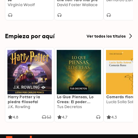
Virginia Woolf
David Foster Wallace
Empieza por aquí
Ver todos los títulos
Harry Potter y la
Lo Que Piensas, Lo
Comerás flores
piedra filosofal
Creas: El poder
Lucía Solla Sobra
J.K. Rowling
invisible de tus
Tus Decretos
palabras, tu mente y
tu energía para
4.8
4.7
4.3
transformar tu
realidad desde
adentro