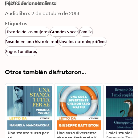
(P)2013 Emons Italia srl
Fecha de lanzamiento
Audiolibro: 2 de octubre de 2018
Etiquetas
Historia de las mujeres
Grandes voces
Familia
Basado en una historia real
Novelas autobiográficas
Sagas familiares
Otros también disfrutaron...
Una stanza tutta per
Una cosa divertente
I miei stupidi in
sé
che non farò mai più
Bernardo Zanno