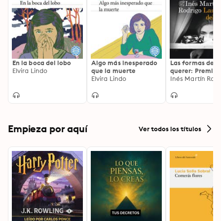
En la boca del lobo
Algo más inesperado
Las formas del
Elvira Lindo
que la muerte
querer: Premio 
Elvira Lindo
de Novela 2022
Inés Martín Rod
Empieza por aquí
Ver todos los títulos