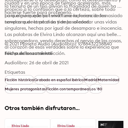
ciudad y en una época de tiempo acelerado, más 
la ternura de un hijo alivian la fragilidad de quien ha de 
propicio a la confusión que a la certeza, sobre todo 
hacerse fuerte para protegerlo.
para alguien que ha tenido una experiencia demasiado 
Lo que me queda por vivir tiene la fuerza de las 
temprana de la pérdida y de la soledad.
novelas que retratan un tiempo al contar unas vidas 
singulares, hechas por igual de desamparo e inocencia. 
Las palabras de Elvira Lindo alcanzan aquí una belleza 
sobrecogedora, yendo derechas al nervio de las cosas, 
© 2021 Planeta Audio (Audiolibro): 9788432238840
al corazón de esas verdades sobre la experiencia que 
sólo puede contar la ficción.
Fecha de lanzamiento
Audiolibro: 26 de abril de 2021
Etiquetas
Ficción histórica
Grabado en español ibérico
Madrid
Maternidad
Mujeres protagonistas
Ficción contemporánea
Los '80
Otros también disfrutaron...