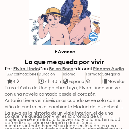
Avance
Lo que me queda por vivir
Por
Elvira Lindo
Con
Belén Roca
Editorial
Planeta Audio
337 calificaciones
Duración
Idioma
Formato
Categoría
4
7 h 40 m
Español
Novelas
Tras el éxito de Una palabra tuya, Elvira Lindo vuelve 
con una novela contada desde el corazón.

Antonia tiene veintiséis años cuando se ve sola con un 
niño de cuatro en el cambiante Madrid de los ochenta. 
La suya es la historia de un viaje interior, el de una 
Lo que me queda por vivir es la crónica de un 
mujer que se enfrenta a la juventud y a la maternidad 
aprendizaje: cómo se logra a duras penas 
mientras intenta hacerse un lugar en la vida, en una 
sobreponerse a la deslealtad; cómo el desvalimiento y 