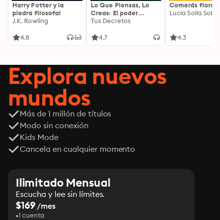
Harry Potter y la
Lo Que Piensas, Lo
Comerás flores
piedra filosofal
Creas: El poder
Lucía Solla Sobra
J.K. Rowling
invisible de tus
Tus Decretos
palabras, tu mente y
tu energía para
4.8
4.7
4.3
transformar tu
realidad desde
adentro
Explora nuevos
mundos
Más de 1 millón de títulos
Modo sin conexión
Kids Mode
Cancela en cualquier momento
Ilimitado Mensual
Escucha y lee sin límites.
$169
/mes
1 cuenta