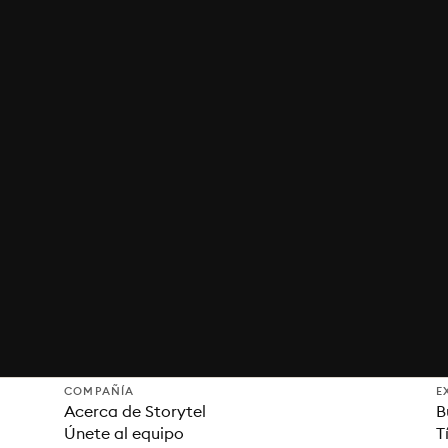
COMPAÑÍA
E
Acerca de Storytel
B
Únete al equipo
T