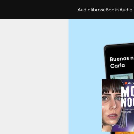
Audiolibros
eBooks
Audio 