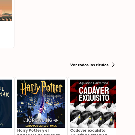
Ver todos los títulos
Harry Potter y el
Cadaver exquisito
La Bib