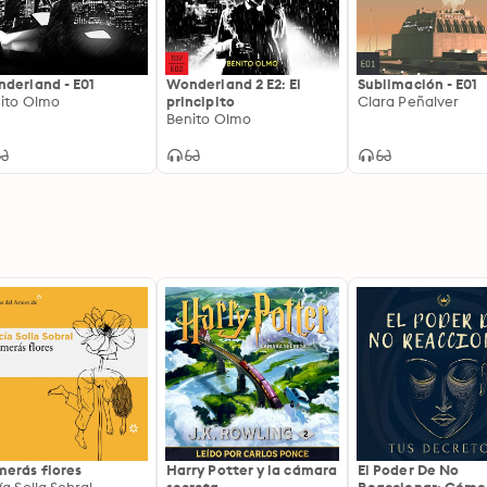
derland - E01
Wonderland 2 E2: El
Sublimación - E01
ito Olmo
principito
Clara Peñalver
Benito Olmo
erás flores
Harry Potter y la cámara
El Poder De No