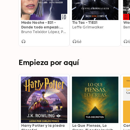
Modo Noche - E01 -
Tic Tac - T1E01
Won
Donde todo empezó:
Leffe Grimwalker
Ben
Donde todo empezó
Bruno Teixidor López, Pablo Lara Toledo
Empieza por aquí
Harry Potter y la piedra
Lo Que Piensas, Lo
Com