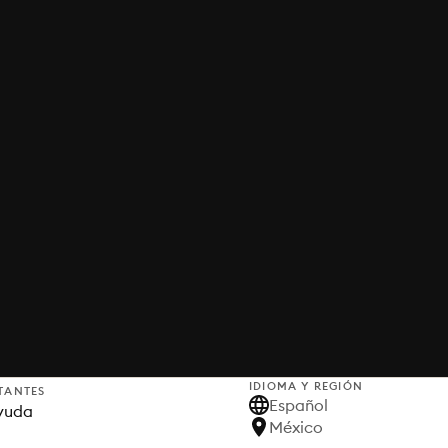
IDIOMA Y REGIÓN
TANTES
Español
yuda
México