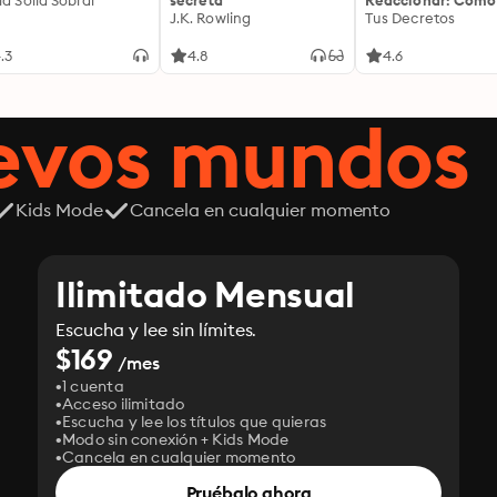
ía Solla Sobral
secreta
Reaccionar: Cómo
J.K. Rowling
Controlar Tus
Tus Decretos
Emociones: Cómo
liberarte de la
.3
4.8
4.6
impulsividad emoc
entrenar tu mente
cultivar una prese
uevos mundos
serena que transf
cada decisión
Kids Mode
Cancela en cualquier momento
Ilimitado Mensual
Escucha y lee sin límites.
$169
/mes
1 cuenta
Acceso ilimitado
Escucha y lee los títulos que quieras
Modo sin conexión + Kids Mode
Cancela en cualquier momento
Pruébalo ahora