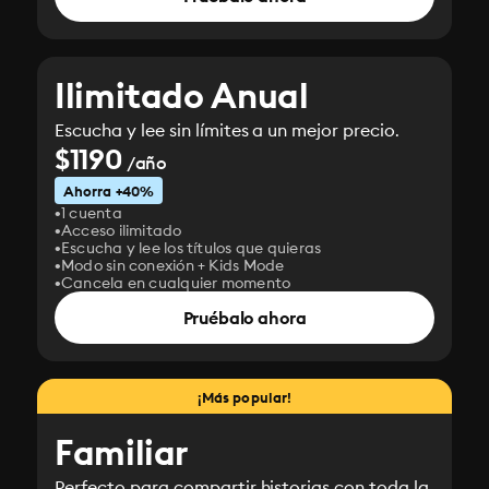
Ilimitado Anual
Escucha y lee sin límites a un mejor precio.
$1190
/año
Ahorra +40%
1 cuenta
Acceso ilimitado
Escucha y lee los títulos que quieras
Modo sin conexión + Kids Mode
Cancela en cualquier momento
Pruébalo ahora
¡Más popular!
Familiar
Perfecto para compartir historias con toda la