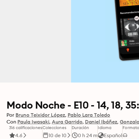
Modo Noche - E10 - 14, 18, 35: 
Por
Bruno Teixidor López
Pablo Lara Toledo
Con
Paula Iwasaki
Aura Garrido
Daniel Ibáñez
Gonzal
316 calificaciones
Colecciones
Duración
Idioma
Format
4.6
10 de 10
0 h 24 m
Español