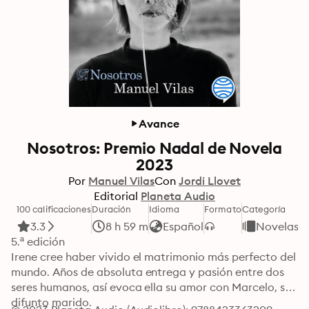
Avance
Nosotros: Premio Nadal de Novela
2023
Por
Manuel Vilas
Con
Jordi Llovet
Editorial
Planeta Audio
100 calificaciones
Duración
Idioma
Formato
Categoría
3.3
8 h 59 m
Español
Novelas
5.ª edición

Irene cree haber vivido el matrimonio más perfecto del 
mundo. Años de absoluta entrega y pasión entre dos 
seres humanos, así evoca ella su amor con Marcelo, su 
difunto marido.
