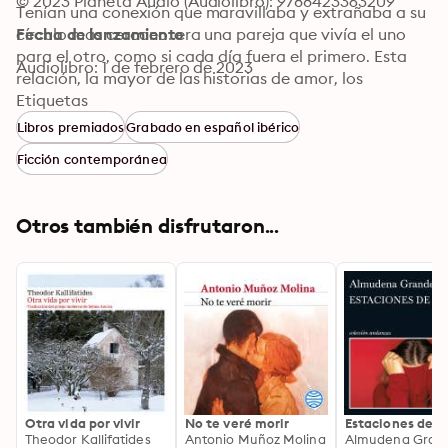
© 2023 Planeta Audio (Audiolibro): 9788423363209
Tenían una conexión que maravillaba y extrañaba a su 
círculo más cercano: era una pareja que vivía el uno 
Fecha de lanzamiento
para el otro, como si cada día fuera el primero. Esta 
Audiolibro: 1 de febrero de 2023
relación, la mayor de las historias de amor, los 
mantuvo aislados de su entorno, en los márgenes de la 
Etiquetas
realidad común.

Libros premiados
Grabado en español ibérico
Con la pérdida de Marcelo, el mundo de Irene se 
Ficción contemporánea
rompe, pero ella descubre una insólita forma de seguir 
viviendo junto a él para salir adelante. Esa manera de 
recordar e invocar a quien fue el amor de su vida 
Otros también disfrutaron...
construye esta fantasía literaria.

Nosotros es una novela que explora los límites del 
sentimiento amoroso y a su vez un viaje a las 
profundidades del alma de una mujer atrapada en una 
utopía íntima, imaginativa y mortal. Sin embargo, 
poco a poco iremos descubriendo que la soledad 
impone su ley y su desgarro.
Otra vida por vivir
No te veré morir
Estaciones de p
Theodor Kallifatides
Antonio Muñoz Molina
Almudena Gran