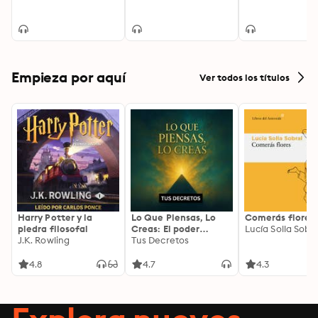
Empieza por aquí
Ver todos los títulos
Harry Potter y la
Lo Que Piensas, Lo
Comerás flores
piedra filosofal
Creas: El poder
Lucía Solla Sobra
J.K. Rowling
invisible de tus
Tus Decretos
palabras, tu mente y
tu energía para
4.8
4.7
4.3
transformar tu
realidad desde
adentro