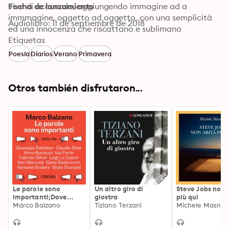
vive di accumulo, aggiungendo immagine ad a 
Fecha de lanzamiento
immmagine, oggetto ad oggetto, con una semplicità 
Audiolibro: 11 de septiembre de 2018
ed una innocenza che riscattano e sublimano 
qualunque esperienza come qualunque disordine. La 
Etiquetas
stanza si costituisce anche per sottrazione: Alda è 
Poesía
Diarios
Verano
Primavera
generosa, non ti lascia andar via senza donarti 
qualcosa: un libro, una fotografia, un cappello 
ecuadoregno, oppure una poesia o una esecuzione al 
Otros también disfrutaron...
pianoforte. Piero Manni
Le parole sono
Un altro giro di
Steve Jobs non 
importanti;Dove
giostra
più qui
nascono e cosa
Marco Balzano
Tiziano Terzani
Michele Masner
raccontano