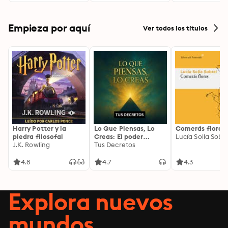
Empieza por aquí
Ver todos los títulos
Harry Potter y la
Lo Que Piensas, Lo
Comerás flores
piedra filosofal
Creas: El poder
Lucía Solla Sobra
J.K. Rowling
invisible de tus
Tus Decretos
palabras, tu mente y
tu energía para
4.8
4.7
4.3
transformar tu
realidad desde
adentro
Explora nuevos
mundos