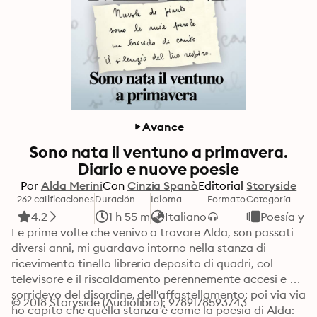
Avance
Sono nata il ventuno a primavera.
Diario e nuove poesie
Por
Alda Merini
Con
Cinzia Spanò
Editorial
Storyside
262 calificaciones
Duración
Idioma
Formato
Categoría
4.2
1 h 55 m
Italiano
Poesía y t
Le prime volte che venivo a trovare Alda, son passati 
diversi anni, mi guardavo intorno nella stanza di 
ricevimento tinello libreria deposito di quadri, col 
televisore e il riscaldamento perennemente accesi e 
sorridevo del disordine, dell'affastellamento; poi via via 
© 2018 Storyside (Audiolibro): 9789178593743
ho capito che quella stanza è come la poesia di Alda: 