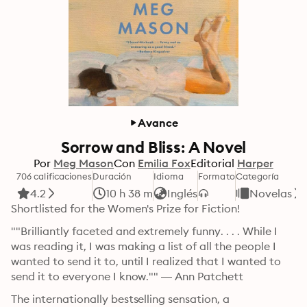
Avance
Sorrow and Bliss: A Novel
Por
Meg Mason
Con
Emilia Fox
Editorial
Harper
706 calificaciones
Duración
Idioma
Formato
Categoría
4.2
10 h 38 m
Inglés
Novelas
Shortlisted for the Women's Prize for Fiction!
""Brilliantly faceted and extremely funny. . . . While I 
was reading it, I was making a list of all the people I 
wanted to send it to, until I realized that I wanted to 
send it to everyone I know."" — Ann Patchett
The internationally bestselling sensation, a 