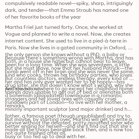
compulsively readable novel—spiky, sharp, intriguingly 
dark, and tender—that Emma Straub has named one 
of her favorite books of the year
Martha Friel just turned forty. Once, she worked at 
Vogue and planned to write a novel. Now, she creates 
internet content. She used to live in a pied-à-terre in 
Paris. Now she lives in a gated community in Oxford, 
the only person she knows without a PhD, a baby or 
Because there’s something wrong with Martha, and has 
both, in a house she hates but cannot bear to leave. 
been for a long time. When she was seventeen, a little 
But she must leave, now that her husband Patrick—the 
bomb went off in her brain and she was never the same. 
kind who cooks, throws her birthday parties, who loves 
But countless doctors, endless therapy, every kind of 
her and has only ever wanted her to be happy—has 
drug later, she still doesn’t know what’s wrong, why she 
just moved out.
And she has nowhere to go except her childhood home: 
spends days unable to get out of bed or alienates both 
a bohemian (dilapidated) townhouse in a romantic 
strangers and her loved ones with casually cruel 
(rundown) part of London—to live with her mother, a 
remarks. 
minorly important sculptor (and major drinker) and her 
father, a famous poet (though unpublished) and try to 
But maybe, by starting over, Martha will get to write a 
survive without the devoted, potty-mouthed sister who 
better ending for herself—and she’ll find out that she’s 
made all the chaos bearable back then, and is now too 
not quite finished after all.
busy or too fed up to deal with her. 