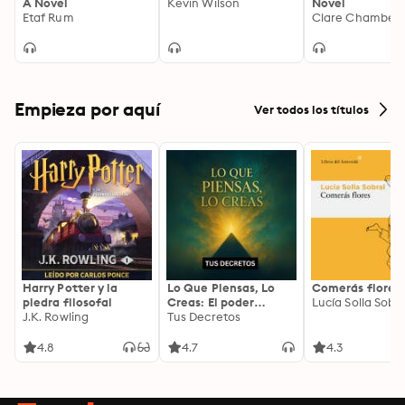
A Novel
Kevin Wilson
Novel
Etaf Rum
Clare Chamber
Empieza por aquí
Ver todos los títulos
Harry Potter y la
Lo Que Piensas, Lo
Comerás flores
piedra filosofal
Creas: El poder
Lucía Solla Sobra
J.K. Rowling
invisible de tus
Tus Decretos
palabras, tu mente y
tu energía para
4.8
4.7
4.3
transformar tu
realidad desde
adentro