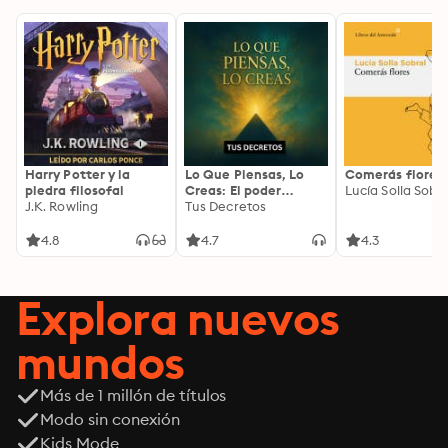
Harry Potter y la
Lo Que Piensas, Lo
Comerás flores
piedra filosofal
Creas: El poder
Lucía Solla Sobra
J.K. Rowling
invisible de tus
Tus Decretos
palabras, tu mente y
tu energía para
4.8
4.7
4.3
transformar tu
realidad desde
adentro
Explora nuevos
mundos
Más de 1 millón de títulos
Modo sin conexión
Kids Mode