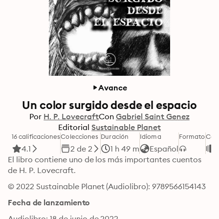
Avance
Un color surgido desde el espacio
Por
H. P. Lovecraft
Con
Gabriel Saint Genez
Editorial
Sustainable Planet
16 calificaciones
Colecciones
Duración
Idioma
Formato
Cat
4.1
2 de 2
1 h 49 m
Español
J
El libro contiene uno de los más importantes cuentos 
de H. P. Lovecraft.
© 2022 Sustainable Planet (Audiolibro): 9789566154143
Fecha de lanzamiento
Audiolibro: 18 de junio de 2022