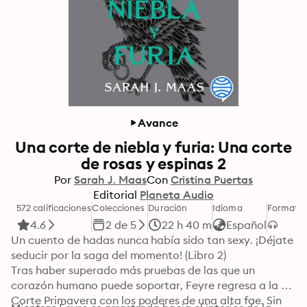
Avance
Una corte de niebla y furia: Una corte
de rosas y espinas 2
Por
Sarah J. Maas
Con
Cristina Puertas
Editorial
Planeta Audio
572 calificaciones
Colecciones
Duración
Idioma
Formato
4.6
2 de 5
22 h 40 m
Español
Un cuento de hadas nunca había sido tan sexy. ¡Déjate 
seducir por la saga del momento! (Libro 2)

Tras haber superado más pruebas de las que un 
corazón humano puede soportar, Feyre regresa a la 
Corte Primavera con los poderes de una alta fae. Sin 