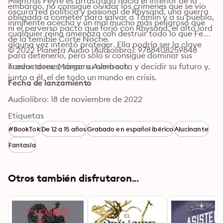
Mientras Feyre es arrastrada hacia el interior de la 
embargo, no consigue olvidar los crímenes que se vio 
oscura red política y pasional de Rhysand, una guerra 
obligada a cometer para salvar a Tamlin y a su pueblo, 
inminente acecha y un mal mucho más peligroso que 
ni el perverso pacto que forjó con Rhysand, el alto lord 
cualquier reina amenaza con destruir todo lo que Feyre 
de la temible Corte Noche.
alguna vez intentó proteger. Ella podría ser la clave 
© 2022 Planeta Audio (Audiolibro): 9788408259848
para detenerlo, pero solo si consigue dominar sus 
nuevos dones, sanar su alma rota y decidir su futuro y, 
Traductores: Márgara Averbach
junto a él, el de todo un mundo en crisis.
Fecha de lanzamiento
Audiolibro: 18 de noviembre de 2022
Etiquetas
#BookTok
De 12 a 15 años
Grabado en español ibérico
Alucinante
Fantasía
Otros también disfrutaron...