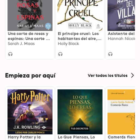
Una corte de rosas y
El principe cruel: Los
Asistente del vi
espinas: Una corte de
habitantes del aire, 1
rosas y espinas 1
Sarah J. Maas
(The Folk of the Air
Holly Black
Series)
Empieza por aquí
Ver todos los títulos
Harry Potter y la
Lo Que Piensas, Lo
Comerás flores