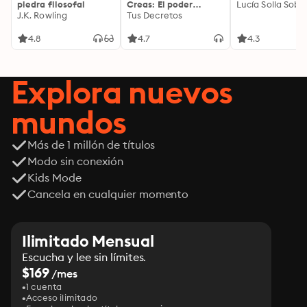
piedra filosofal
Creas: El poder
Lucía Solla Sobra
J.K. Rowling
invisible de tus
Tus Decretos
palabras, tu mente y
tu energía para
4.8
4.7
4.3
transformar tu
realidad desde
adentro
Explora nuevos
mundos
Más de 1 millón de títulos
Modo sin conexión
Kids Mode
Cancela en cualquier momento
Ilimitado Mensual
Escucha y lee sin límites.
$169
/mes
1 cuenta
Acceso ilimitado