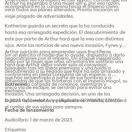
Arthur no esperaba a una mujer allí y, por esa razón, 
acompañará en la caravana hacia el Imperio chino.
verá todos sus planes alterados. Pronto iniciarán un 
viaje plagado de adversidades.
Katherine guarda un secreto que la ha conducido 
hasta esa arriesgada expedición. El descubrimiento de 
este por parte de Arthur hará que la vea con distintos 
ojos. Ante las noticias de una nueva invasión, Fynes y 
Arthur partirán para emprender unas fructíferas 
Sin un ejército ni nadie que lo ayude, dispuesto a darlo 
negociaciones con el imperio. Un ataque inesperado 
todo por la mujer que ama, afrontará en solitario una 
hará que Arthur deba volver solo al caravasar, 
búsqueda tras las líneas enemigas y una huida a 
descubriendo a su llegada que este ha sido arrasado y 
contrarreloj en plena conquista de un imperio, a 
que han secuestrado a parte de sus hombres y a 
sabiendas de que las fronteras con el Imperio mogol, su 
Katherine.
Una novela cargada de romance, aventuras y 
única vía de escape, se cerrarán para evitar una 
exotismo.
invasión. Una arriesgada decisión, en uno de los 
lugares más remotos y peligrosos del mundo, cambiará 
© 2023 Gyldendal Astra (Audiolibro): 9788702379600
el rumbo de sus vidas para siempre.
Fecha de lanzamiento
Audiolibro: 1 de marzo de 2023
Etiquetas