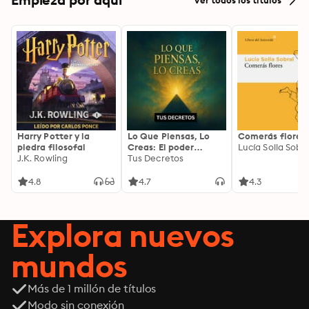
Harry Potter y la
Lo Que Piensas, Lo
Comerás flores
piedra filosofal
Creas: El poder
Lucía Solla Sobra
J.K. Rowling
invisible de tus
Tus Decretos
palabras, tu mente y
tu energía para
4.8
4.7
4.3
transformar tu
realidad desde
adentro
Explora nuevos
mundos
Más de 1 millón de títulos
Modo sin conexión