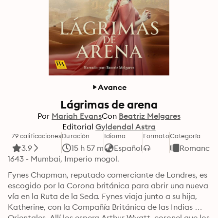
Avance
Lágrimas de arena
Por
Mariah Evans
Con
Beatriz Melgares
Editorial
Gyldendal Astra
79 calificaciones
Duración
Idioma
Formato
Categoría
3.9
15 h 57 m
Español
Romance
1643 - Mumbai, Imperio mogol.
Fynes Chapman, reputado comerciante de Londres, es 
escogido por la Corona británica para abrir una nueva 
vía en la Ruta de la Seda. Fynes viaja junto a su hija, 
Katherine, con la Compañía Británica de las Indias 
Orientales. Allí los espera Arthur Wyatt, coronel que los 