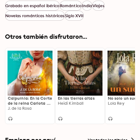
Grabado en español ibérico
Romántico
India
Viajes
Novelas románticas históricas
Siglo XVII
Otros también disfrutaron...
Calpurnia: En la Corte
En las tierras altas
No solo un sueñ
de la reina Carlota de
Heidi Kimball
Lola Rey
los Bridgeton (In the
J. de la Rosa
Court of Queen
Carlota of the
Bridgertons)
Empieza por aquí
Ver todos los títulos