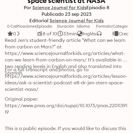
space scientist at NASA
Por
Science Journal for Kids
Episodio
8
Publicado
23 sep 2023
Editorial
Science Journal for Kids
0 Calificaciones
Episodio
Duración
Idioma
Formato
Categoría
0
8 of 10
33min
Inglés
Crecim
Read Jen's student-friendly article “What can we learn 
from carbon on Mars?” at 
https://www.sciencejournalforkids.org/articles/what-
can-we-learn-from-carbon-on-mars/ It's available in 
two reading levels in English and also translated into 
For a full transcript and photos, go to 
Spanish.
https://www.sciencejournalforkids.org/articles/lesson-
ideas/ask-a-scientist-podcast-e8-dr-jen-stern-space-
scientist-nasa/
Original paper: 
https://www.pnas.org/doi/suppl/10.1073/pnas.22011391
19 

This is a public episode. If you would like to discuss this 