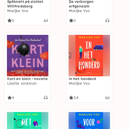
Spöknatt på slottet
De verborgen
Willfredsborg
erfgenaam
Marijke Vos
Marijke Vos
0
0
Kort en klein - novelle
In het honderd
Lisette Jonkman
Marijke Vos
4
3.8