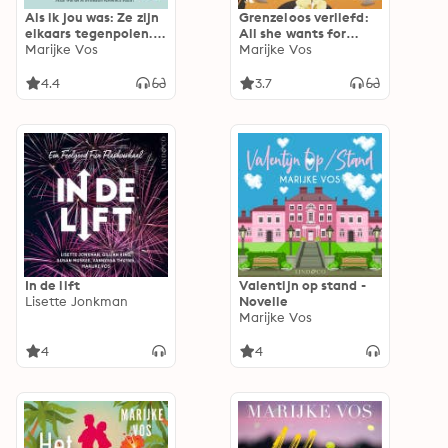
Als ik jou was: Ze zijn
Grenzeloos verliefd:
elkaars tegenpolen.
All she wants for
Maar wat als ze in
Marijke Vos
Christmas… is haar
Marijke Vos
elkaars schoenen
droomman
staan?
4.4
3.7
In de lift
Valentijn op stand -
Lisette Jonkman
Novelle
Marijke Vos
4
4