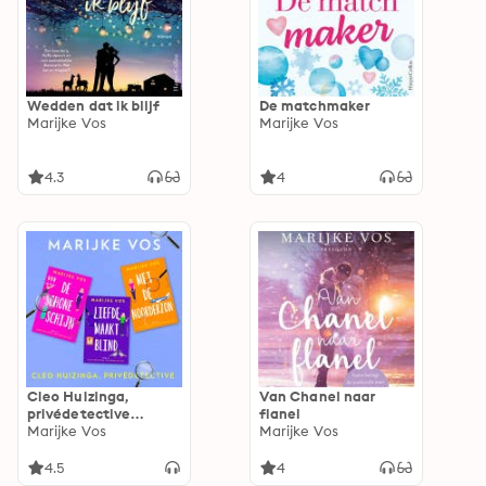
Wedden dat ik blijf
De matchmaker
Marijke Vos
Marijke Vos
4.3
4
Cleo Huizinga,
Van Chanel naar
privédetective
flanel
bundel 2: De schone
Marijke Vos
Marijke Vos
schijn / Blinde liefde
/ Met de noorderzon
4.5
4