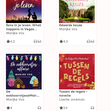
Eens in je leven: What
Edwards keuze
happens in Vegas
Marijke Vos
blijft helaas niet
Marijke Vos
altijd in Vegas…
4.3
4.3
De
Tussen de regels -
eekhoorntjesaffaire -
novelle
Een kort kerstverhaal
Marijke Vos
Lisette Jonkman
4
3.9