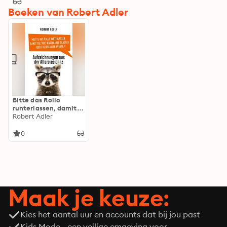
Boeken van Robert Adler
Bitte das Rollo
runterlassen, damit
die drei Waschbären
Robert Adler
draußen nicht
reinschauen können:
0
Aufzeichnungen aus
der Altersresidenz
Maak je keuze:
Kies het aantal uur en accounts dat bij jou past
Kids Mode - een veilige omgeving voor